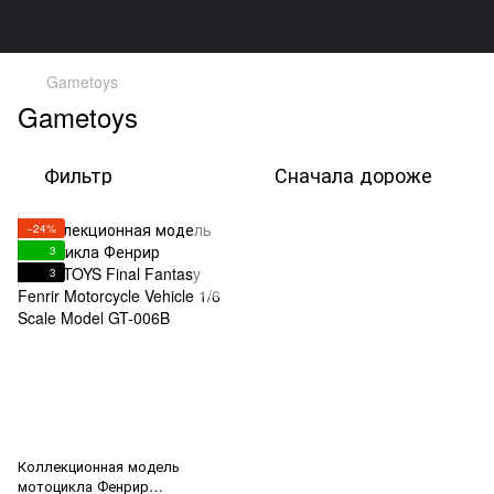
Gametoys
Gametoys
Фильтр
Сначала дороже
−24%
3
3
Коллекционная модель
мотоцикла Фенрир