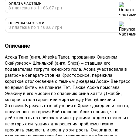
ОПЛАТА ЧАСТЯМИ
3 платежа по 1 166.67 грн
ПОКУПКА ЧАСТЯМИ
3 платежа по 1 166.67 грн
Описание
Асока Тано (англ. Ahsoka Tano), прозванная Энакином
Скайуокером Шпилькой (англ. Snips) – ставшая его
подавателем тогрута женского пола. Асока участвовала в
разгроме сепаратистов на Кристофсисе, пережила
короткое столкновение с темным джедаем Ассаж Вентресс
во время битвы на планете Тэт. Также Асока помогала
Энакину в его миссии по спасению сына Хатта Джабби,
которая стала гарантией мира между Республикой и
Хаттами. В результате обучения в Храме джедаев и опыта,
полученного во время Войн клонов, Асока поняла, что
действовать по приказам и инструкциям недостаточно, и в
некоторых ситуациях для решения проблемы нужно
проявить смелость и военную хитрость. Очевидно, на
становление характера Асоки повлияло ее общение с