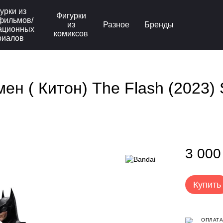
урки из
Фигурки
фильмов/
из
Разное
Бренды
ационных
комиксов
риалов
н ( Китон) The Flash (2023) S
3 000
Купить
ОПЛАТА