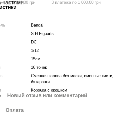
ежа по 1 000.00 грн
3 платежа по 1 000.00 грн
истики
ель
Bandai
S.H.Figuarts
DC
1/12
15см.
я
16 точек
 в
Сменная голова без маски, сменные кисти,
бэтаранги
и
Коробка с окошком
е
Новый отзыв или комментарий
Оплата