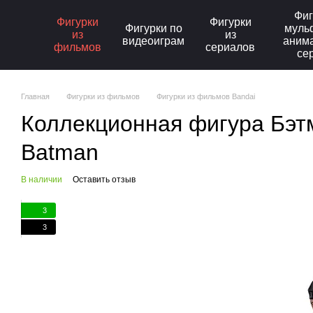
Перейти к основному контенту
Фиг
Фигурки
Фигурки
Фигурки по
муль
из
из
видеоиграм
аним
фильмов
сериалов
се
Главная
Фигурки из фильмов
Фигурки из фильмов Bandai
Коллекционная фигура Бэтме
Batman
В наличии
Оставить отзыв
3
3