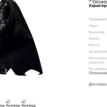
3 плат
Характер
Производит
Серия
Вселенная
Формат
Высота
Артикуляци
Аксессуары
комплекте
Тип упаковк
Описани
Доставка