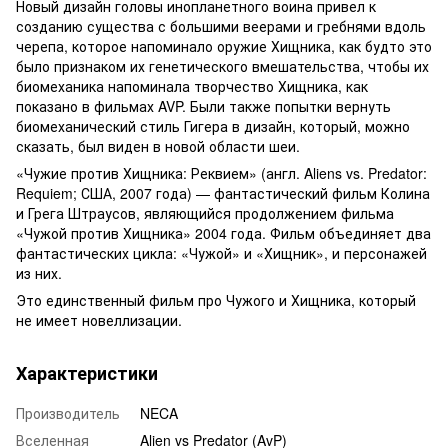
Новый дизайн головы инопланетного воина привел к
созданию существа с большими веерами и гребнями вдоль
черепа, которое напоминало оружие Хищника, как будто это
было признаком их генетического вмешательства, чтобы их
биомеханика напоминала творчество Хищника, как
показано в фильмах AVP. Были также попытки вернуть
биомеханический стиль Гигера в дизайн, который, можно
сказать, был виден в новой области шеи.
«Чужие против Хищника: Реквием» (англ. Aliens vs. Predator:
Requiem; США, 2007 года) — фантастический фильм Колина
и Грега Штраусов, являющийся продолжением фильма
«Чужой против Хищника» 2004 года. Фильм объединяет два
фантастических цикла: «Чужой» и «Хищник», и персонажей
из них.
Это единственный фильм про Чужого и Хищника, который
не имеет новеллизации.
Характеристики
Производитель
NECA
Вселенная
Alien vs Predator (AvP)