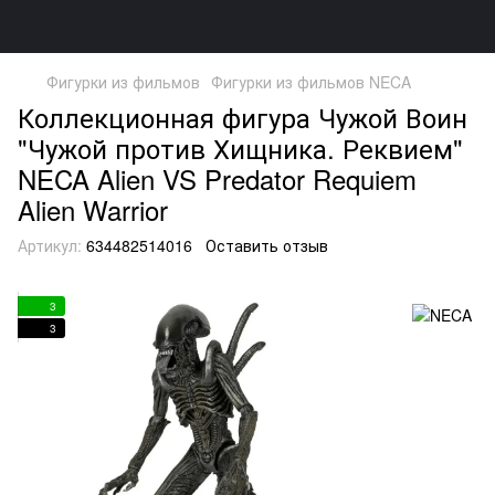
Фигурки из фильмов
Фигурки из фильмов NECA
Коллекционная фигура Чужой Воин
"Чужой против Хищника. Реквием"
NECA Alien VS Predator Requiem
Alien Warrior
Артикул:
634482514016
Оставить отзыв
3
3