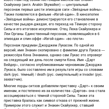
Скайуокер (англ. Anakin Skywalker) — центральный
персонаж первых шести эпизодов саги «Звёздные войны».
Также появляется в фильме «Изгой-один». В киноэпопее
«Звёздные войны» демонстрируются его становление в
качестве рыцаря-джедая, его переход на Тёмную сторону
Силы и его итоговое искупление. Отец Люка Скайуокера и
Леи Органы. Единственный персонаж, появляющийся в 6
эпизодах и спин-оффе «Изгой-один» «во плоти»
Персонаж придуман Джорджем Лукасом. По одной из
версий, имя Энакин скопировано с фамилии друга Лукаса —
режиссёра Кена Эннакина, однако сам Лукас это опроверг
на следующий же день после смерти Кена. Имя «Дарт
Вейдер», согласно опубликованным черновикам Джорджа
Лукаса, было составлено им в результате игры со словами
dark (рус. тёмный) / death (рус. смертельный) и invader (рус.
захватчик).
Многие лорды ситхов добавляли приставку «Дарт» к своим
именам, и постепенно из-за количества «Дартов» она стала
ассоциироваться с тёмной стороной Силы. Также эта
приставка бралась как символ отказа от прежней жизни.
Примером этого служит и Энакин Скайуокер, ставший