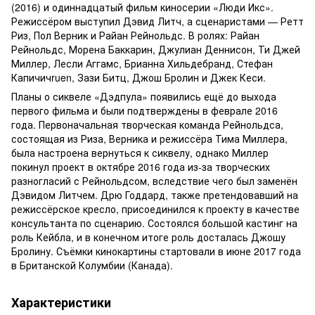
(2016) и одиннадцатый фильм киносерии «Люди Икс».
Режиссёром выступил Дэвид Литч, а сценаристами — Ретт
Риз, Пол Верник и Райан Рейнольдс. В ролях: Райан
Рейнольдс, Морена Баккарин, Джулиан Деннисон, Ти Джей
Миллер, Лесли Аггамс, Брианна Хильдебранд, Стефан
Капичичruen, Зази Битц, Джош Бролин и Джек Кеси.
Планы о сиквеле «Дэдпула» появились ещё до выхода
первого фильма и были подтверждены в феврале 2016
года. Первоначальная творческая команда Рейнольдса,
состоящая из Риза, Верника и режиссёра Тима Миллера,
была настроена вернуться к сиквелу, однако Миллер
покинул проект в октябре 2016 года из-за творческих
разногласий с Рейнольдсом, вследствие чего был заменён
Дэвидом Литчем. Дрю Годдард, также претендовавший на
режиссёрское кресло, присоединился к проекту в качестве
консультанта по сценарию. Состоялся большой кастинг на
роль Кейбла, и в конечном итоге роль досталась Джошу
Бролину. Съёмки кинокартины стартовали в июне 2017 года
в Британской Колумбии (Канада).
Характеристики