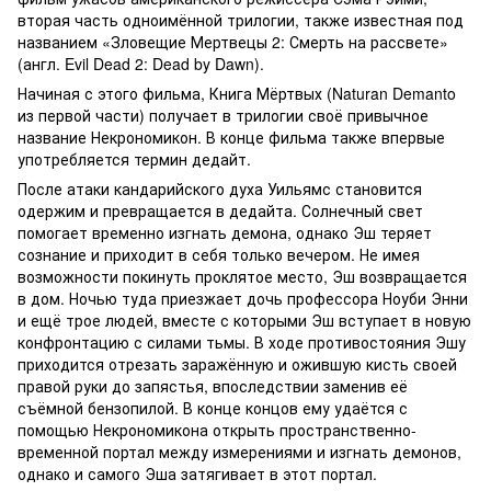
вторая часть одноимённой трилогии, также известная под
названием «Зловещие Мертвецы 2: Смерть на рассвете»
(англ. Evil Dead 2: Dead by Dawn).
Начиная с этого фильма, Книга Мёртвых (Naturan Demanto
из первой части) получает в трилогии своё привычное
название Некрономикон. В конце фильма также впервые
употребляется термин дедайт.
После атаки кандарийского духа Уильямс становится
одержим и превращается в дедайта. Солнечный свет
помогает временно изгнать демона, однако Эш теряет
сознание и приходит в себя только вечером. Не имея
возможности покинуть проклятое место, Эш возвращается
в дом. Ночью туда приезжает дочь профессора Ноуби Энни
и ещё трое людей, вместе с которыми Эш вступает в новую
конфронтацию с силами тьмы. В ходе противостояния Эшу
приходится отрезать заражённую и ожившую кисть своей
правой руки до запястья, впоследствии заменив её
съёмной бензопилой. В конце концов ему удаётся с
помощью Некрономикона открыть пространственно-
временной портал между измерениями и изгнать демонов,
однако и самого Эша затягивает в этот портал.