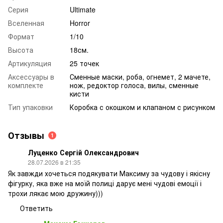
Серия
Ultimate
Вселенная
Horror
Формат
1/10
Высота
18см.
Артикуляция
25 точек
Аксессуары в
Сменные маски, роба, огнемет, 2 мачете,
комплекте
нож, редоктор голоса, вилы, сменные
кисти
Тип упаковки
Коробка с окошком и клапаном с рисунком
Отзывы
1
Луценко Сергій Олександрович
28.07.2026 в 21:35
Як завжди хочеться подякувати Максиму за чудову і якісну
фігурку, яка вже на моїй полиці дарує мені чудові емоції і
трохи лякає мою дружину)))
Ответить