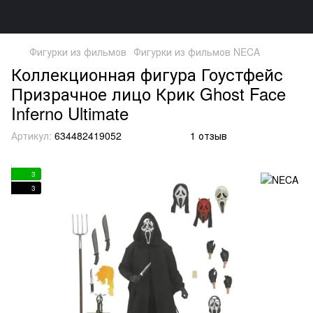
Фигурки из фильмов
Фигурки из фильмов NECA
Коллекционная фигура Гоустфейс
Призрачное лицо Крик Ghost Face
Inferno Ultimate
Артикул:
634482419052
1 отзыв
3
3