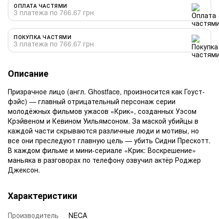
ОПЛАТА ЧАСТЯМИ
3 платежа по 766.67 грн
ПОКУПКА ЧАСТЯМИ
3 платежа по 766.67 грн
Описание
Призрачное лицо (англ. Ghostface, произносится как Гоуст-
фэйс) — главный отрицательный персонаж серии
молодёжных фильмов ужасов «Крик», созданных Уэсом
Крэйвеном и Кевином Уильямсоном. За маской убийцы в
каждой части скрываются различные люди и мотивы, но
все они преследуют главную цель — убить Сидни Прескотт.
В каждом фильме и мини-сериале «Крик: Воскрешение»
маньяка в разговорах по телефону озвучил актёр Роджер
Джексон.
Характеристики
Производитель
NECA