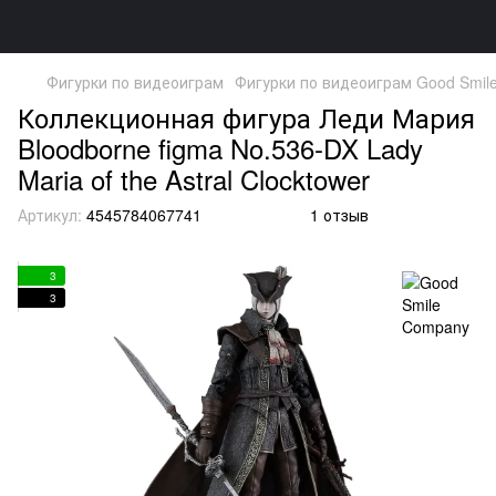
Фигурки по видеоиграм
Фигурки по видеоиграм Good Smil
Коллекционная фигура Леди Мария
Bloodborne figma No.536-DX Lady
Maria of the Astral Clocktower
Артикул:
4545784067741
1 отзыв
3
3