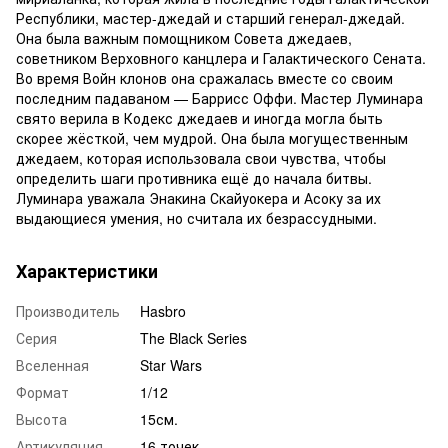
Республики, мастер-джедай и старший генерал-джедай.
Она была важным помощником Совета джедаев,
советником Верховного канцлера и Галактического Сената.
Во время Войн клонов она сражалась вместе со своим
последним падаваном — Баррисс Оффи. Мастер Луминара
свято верила в Кодекс джедаев и иногда могла быть
скорее жёсткой, чем мудрой. Она была могущественным
джедаем, которая использовала свои чувства, чтобы
определить шаги противника ещё до начала битвы.
Луминара уважала Энакина Скайуокера и Асоку за их
выдающиеся умения, но считала их безрассудными.
Характеристики
Производитель
Hasbro
Серия
The Black Series
Вселенная
Star Wars
Формат
1/12
Высота
15см.
Артикуляция
16 точек