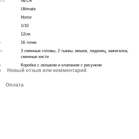
ель
NECA
Ultimate
Horror
1/10
12см.
я
16 точек
 в
3 сменные головы, 2 тыквы, мешок, леденец, зажигалка,
сменные кисти
и
Коробка с окошком и клапаном с рисунком
е
Новый отзыв или комментарий
Оплата