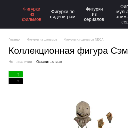
Перейти к основному контенту
Фиг
Фигурки
Фигурки
Фигурки по
муль
из
из
видеоиграм
аним
фильмов
сериалов
се
Главная
Фигурки из фильмов
Фигурки из фильмов NECA
Коллекционная фигура Сэм К
Нет в наличии
Оставить отзыв
3
3