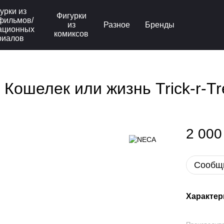
урки из
Фигурки
фильмов/
из
Разное
Бренды
ационных
комиксов
риалов
ошелек или жизнь Trick-r-Tr
2 000
Сообщи
Характер