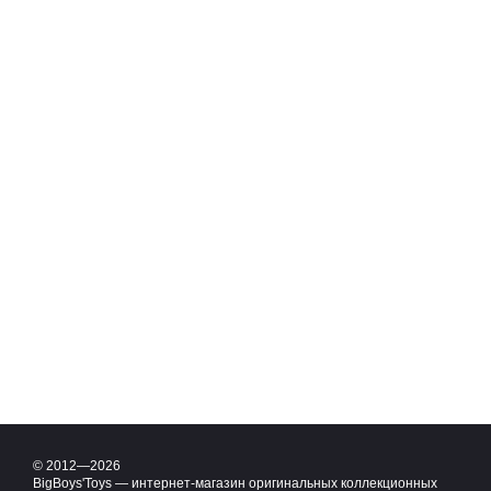
© 2012—2026
BigBoys'Toys — интернет-магазин оригинальных коллекционных