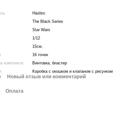
ель
Hasbro
The Black Series
Star Wars
1/12
15см.
я
16 точек
в комплекте
Винтовка, бластер
и
Коробка с окошком и клапаном с рисунком
е
Новый отзыв или комментарий
Оплата