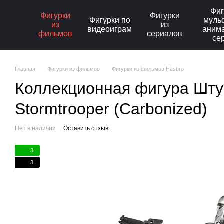
Перейти к основному контенту
Фиг
Фигурки
Фигурки
Фигурки по
муль
из
из
видеоиграм
аним
фильмов
сериалов
се
Главная
Фигурки из фильмов
Фигурки из фильмов Hasbro
Коллекционная фигура Шту
Stormtrooper (Carbonized)
Нет в наличии
Оставить отзыв
3
3