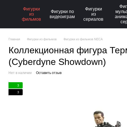
Перейти к основному контенту
Фиг
Фигурки
Фигурки
Фигурки по
муль
из
из
видеоиграм
аним
фильмов
сериалов
се
Главная
Фигурки из фильмов
Фигурки из фильмов NECA
Коллекционная фигура Терм
(Cyberdyne Showdown)
Нет в наличии
Оставить отзыв
3
3