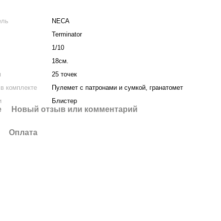
ель
NECA
Terminator
1/10
18см.
я
25 точек
в комплекте
Пулемет с патронами и сумкой, гранатомет
и
Блистер
е
Новый отзыв или комментарий
Оплата