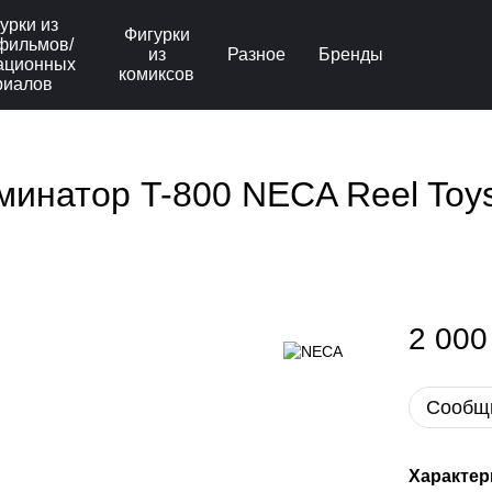
урки из
Фигурки
фильмов/
из
Разное
Бренды
ационных
комиксов
риалов
инатор T-800 NECA Reel Toys 
2 000
Сообщи
Характер