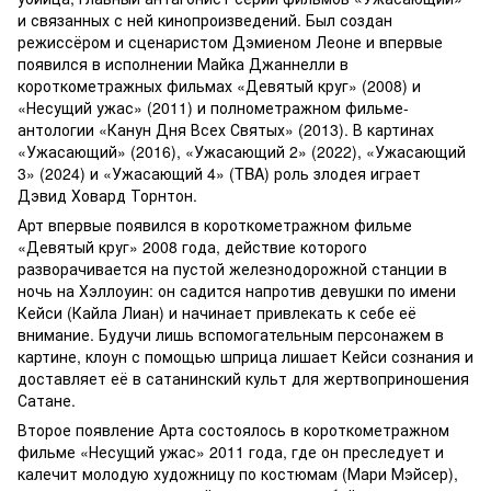
и связанных с ней кинопроизведений. Был создан
режиссёром и сценаристом Дэмиеном Леоне и впервые
появился в исполнении Майка Джаннелли в
короткометражных фильмах «Девятый круг» (2008) и
«Несущий ужас» (2011) и полнометражном фильме-
антологии «Канун Дня Всех Святых» (2013). В картинах
«Ужасающий» (2016), «Ужасающий 2» (2022), «Ужасающий
3» (2024) и «Ужасающий 4» (TBA) роль злодея играет
Дэвид Ховард Торнтон.
Арт впервые появился в короткометражном фильме
«Девятый круг» 2008 года, действие которого
разворачивается на пустой железнодорожной станции в
ночь на Хэллоуин: он садится напротив девушки по имени
Кейси (Кайла Лиан) и начинает привлекать к себе её
внимание. Будучи лишь вспомогательным персонажем в
картине, клоун с помощью шприца лишает Кейси сознания и
доставляет её в сатанинский культ для жертвоприношения
Сатане.
Второе появление Арта состоялось в короткометражном
фильме «Несущий ужас» 2011 года, где он преследует и
калечит молодую художницу по костюмам (Мари Мэйсер),