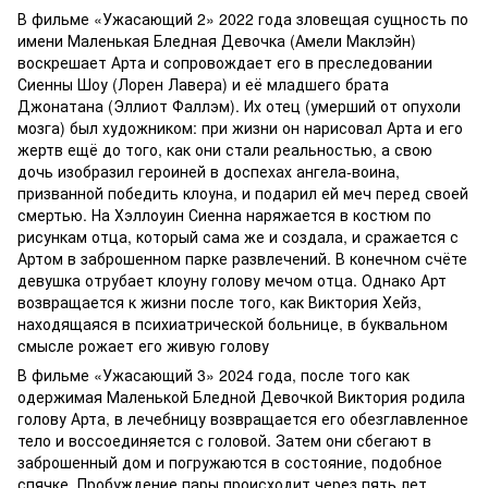
В фильме «Ужасающий 2» 2022 года зловещая сущность по
имени Маленькая Бледная Девочка (Амели Маклэйн)
воскрешает Арта и сопровождает его в преследовании
Сиенны Шоу (Лорен Лавера) и её младшего брата
Джонатана (Эллиот Фаллэм). Их отец (умерший от опухоли
мозга) был художником: при жизни он нарисовал Арта и его
жертв ещё до того, как они стали реальностью, а свою
дочь изобразил героиней в доспехах ангела-воина,
призванной победить клоуна, и подарил ей меч перед своей
смертью. На Хэллоуин Сиенна наряжается в костюм по
рисункам отца, который сама же и создала, и сражается с
Артом в заброшенном парке развлечений. В конечном счёте
девушка отрубает клоуну голову мечом отца. Однако Арт
возвращается к жизни после того, как Виктория Хейз,
находящаяся в психиатрической больнице, в буквальном
смысле рожает его живую голову
В фильме «Ужасающий 3» 2024 года, после того как
одержимая Маленькой Бледной Девочкой Виктория родила
голову Арта, в лечебницу возвращается его обезглавленное
тело и воссоединяется с головой. Затем они сбегают в
заброшенный дом и погружаются в состояние, подобное
спячке. Пробуждение пары происходит через пять лет,