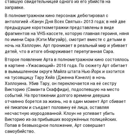
ставшую свидетельницей одного из его убийств на
заправке.
В полнометражном кино персонаж дебютировал с
антологией «Канун Дня Всех Святых» 2013 года; в ней две
предыдущие короткометражки представлены в виде
фрагментов на VHS-кассете, которую главная героиня, няня
по имени Сара (Кэти Магуайр), смотрит вместе с детьми в
ночь на Хэллоуин. Арт проникает в реальный мир и убивает
детей, что в итоге обнаруживает перепуганная Сара.
Второе появление Арта в полнометражном кино состоялось
в картине «Ужасающий» 2016 года. По сюжету Арт обитает
в вымышленном округе Майлз штата Нью-Йорк и охотится
на тусовщицу Тару Хейз (Дженна Кэнелл) в ночь
Хэллоуина. Убив Тару, он переключается на её сестру
Викторию (Саманта Скаффиди), подоспевшую на место
событий. На протяжении долгого времени девушка
отчаянно борется за жизнь, но в один момент Арт сбивает
её пикапом и съедает половину её лица, оставляя
несчастную изуродованной. Клоун не успевает убить
Викторию из-за прибывших вооружённых полицейских.
Попав в безвыходное положение, Арт совершает
самоубийство.