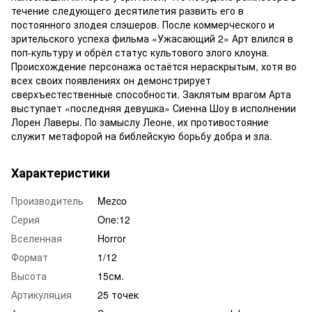
течение следующего десятилетия развить его в
постоянного злодея слэшеров. После коммерческого и
зрительского успеха фильма «Ужасающий 2» Арт влился в
поп-культуру и обрёл статус культового злого клоуна.
Происхождение персонажа остаётся нераскрытым, хотя во
всех своих появлениях он демонстрирует
сверхъестественные способности. Заклятым врагом Арта
выступает «последняя девушка» Сиенна Шоу в исполнении
Лорен Лаверы. По замыслу Леоне, их противостояние
служит метафорой на библейскую борьбу добра и зла.
Характеристики
Производитель
Mezco
Серия
One:12
Вселенная
Horror
Формат
1/12
Высота
15см.
Артикуляция
25 точек