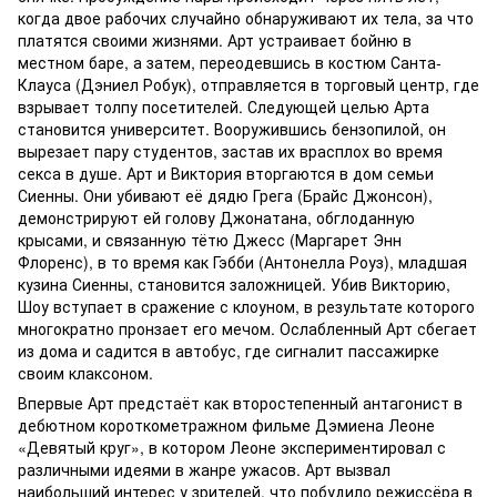
когда двое рабочих случайно обнаруживают их тела, за что
платятся своими жизнями. Арт устраивает бойню в
местном баре, а затем, переодевшись в костюм Санта-
Клауса (Дэниел Робук), отправляется в торговый центр, где
взрывает толпу посетителей. Следующей целью Арта
становится университет. Вооружившись бензопилой, он
вырезает пару студентов, застав их врасплох во время
секса в душе. Арт и Виктория вторгаются в дом семьи
Сиенны. Они убивают её дядю Грега (Брайс Джонсон),
демонстрируют ей голову Джонатана, обглоданную
крысами, и связанную тётю Джесс (Маргарет Энн
Флоренс), в то время как Гэбби (Антонелла Роуз), младшая
кузина Сиенны, становится заложницей. Убив Викторию,
Шоу вступает в сражение с клоуном, в результате которого
многократно пронзает его мечом. Ослабленный Арт сбегает
из дома и садится в автобус, где сигналит пассажирке
своим клаксоном.
Впервые Арт предстаёт как второстепенный антагонист в
дебютном короткометражном фильме Дэмиена Леоне
«Девятый круг», в котором Леоне экспериментировал с
различными идеями в жанре ужасов. Арт вызвал
наибольший интерес у зрителей, что побудило режиссёра в