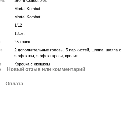
ель
Storm Collectibles
Mortal Kombat
Mortal Kombat
1/12
18см.
я
25 точек
 в
2 дополнительные головы, 5 пар кистей, шляпа, шляпа с
эффектом, эффект крови, кролик
и
Коробка с окошком
е
Новый отзыв или комментарий
Оплата