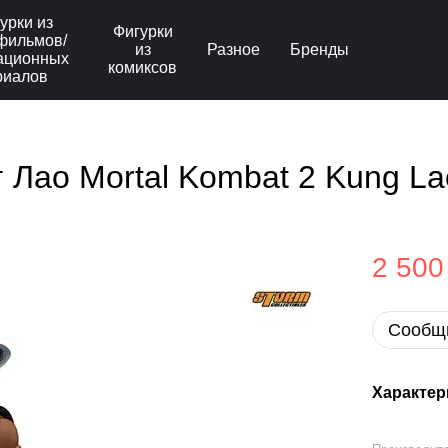
урки из
Фигурки
фильмов/
из
Разное
Бренды
ационных
комиксов
риалов
 Лао Mortal Kombat 2 Kung La
2 500
Сообщи
Характер