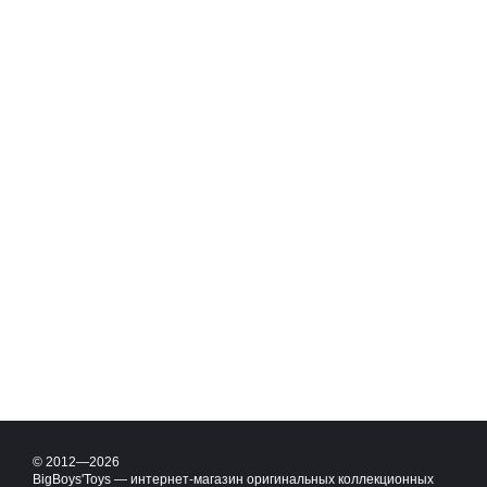
© 2012—2026
BigBoys'Toys — интернет-магазин оригинальных коллекционных