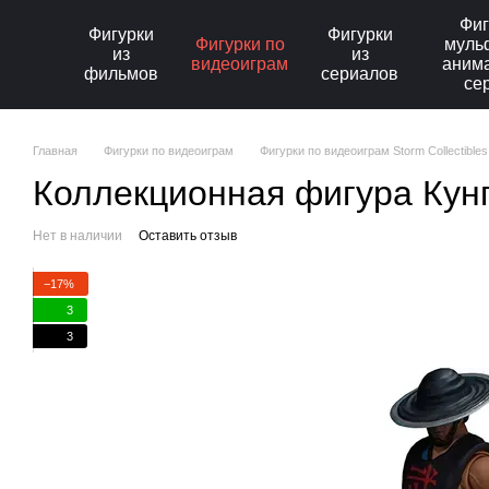
Перейти к основному контенту
Фиг
Фигурки
Фигурки
Фигурки по
муль
из
из
видеоиграм
аним
фильмов
сериалов
се
Главная
Фигурки по видеоиграм
Фигурки по видеоиграм Storm Collectibles
Коллекционная фигура Кунг
Нет в наличии
Оставить отзыв
−17%
3
3