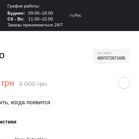
График работы:
Будние:
09:00–18:00
Укр
Рус
Сб - Вс:
11:00–15:00
Заказы принимаються 24/7
o
Артикул
4897072871685
 грн
3 000 грн
ть, когда появится
истики