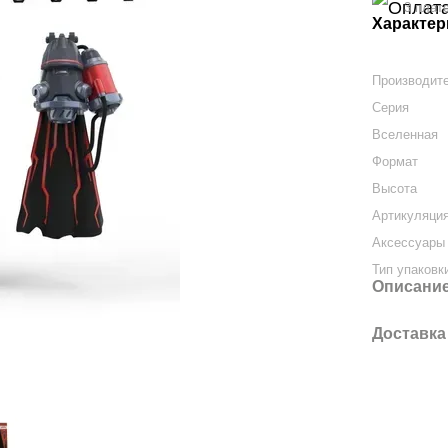
3 плат
Характер
Производит
Серия
Вселенная
Формат
Высота
Артикуляци
Аксессуары 
Тип упаковк
Описани
Доставка