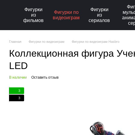
Перейти к основному контенту
Фиг
Фигурки
Фигурки
Фигурки по
муль
из
из
видеоиграм
аним
фильмов
сериалов
се
Главная
Фигурки по видеоиграм
Фигурки по видеоиграм Hasbro
Коллекционная фигура Ученый
LED
В наличии
Оставить отзыв
3
3