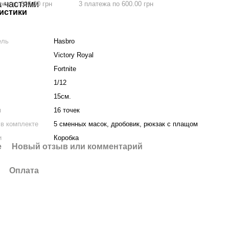
ежа по 600.00 грн
3 платежа по 600.00 грн
истики
ель
Hasbro
Victory Royal
Fortnite
1/12
15см.
я
16 точек
в комплекте
5 сменных масок, дробовик, рюкзак с плащом
и
Коробка
е
Новый отзыв или комментарий
Оплата