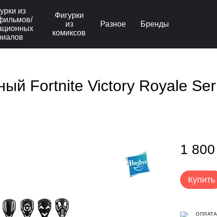
урки из
Фигурки
фильмов/
из
Разное
Бренды
ационных
комиксов
риалов
 Fortnite Victory Royale Seri
1 800
Купить
ОПЛАТА