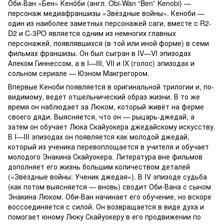
О́би-Ван «Бен» Кено́би (англ. Obi-Wan “Ben” Kenobi) —
персонаж медиафраншизы «Звёздные войны». Кеноби —
один из наиболее заметных персонажей саги, вместе с R2-
D2 и C-3PO является одним из немногих главных
персонажей, появлявшихся (в той или иной форме) в семи
фильмах франшизы. Он был сыгран в IV—VI эпизодах
Алеком Гиннессом, а в I—III, VII и IX (голос) эпизодах и
сольном сериале — Юэном Макгрегором.
Впервые Кеноби появляется в оригинальной трилогии и, по-
видимому, ведёт отшельнический образ жизни. В то же
время он наблюдает за Люком, который живёт на ферме
своего дяди. Выясняется, что он — рыцарь-джедай, а
затем он обучает Люка Скайуокера джедайскому искусству.
В I—III эпизодах он появляется как молодой джедай,
который из ученика перевоплощается в учителя и обучает
молодого Энакина Скайуокера. Литература вне фильмов
дополняет его жизнь большим количеством деталей
(«Звёздные войны: Ученик джедая»). В IV эпизоде судьба
(как потом выясняется — вновь) сводит Оби-Вана с сыном
Энакина Люком. Оби-Ван начинает его обучение, но вскоре
воссоединяется с силой. Он возвращается в виде духа и
помогает юному Люку Скайуокеру в его продвижении по