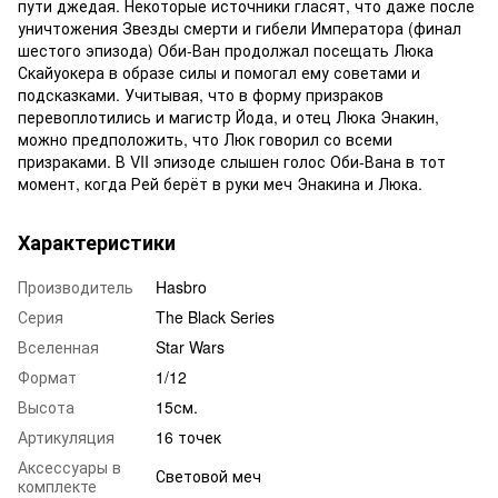
пути джедая. Некоторые источники гласят, что даже после
уничтожения Звезды смерти и гибели Императора (финал
шестого эпизода) Оби-Ван продолжал посещать Люка
Скайуокера в образе силы и помогал ему советами и
подсказками. Учитывая, что в форму призраков
перевоплотились и магистр Йода, и отец Люка Энакин,
можно предположить, что Люк говорил со всеми
призраками. В VII эпизоде слышен голос Оби-Вана в тот
момент, когда Рей берёт в руки меч Энакина и Люка.
Характеристики
Производитель
Hasbro
Серия
The Black Series
Вселенная
Star Wars
Формат
1/12
Высота
15см.
Артикуляция
16 точек
Аксессуары в
Световой меч
комплекте