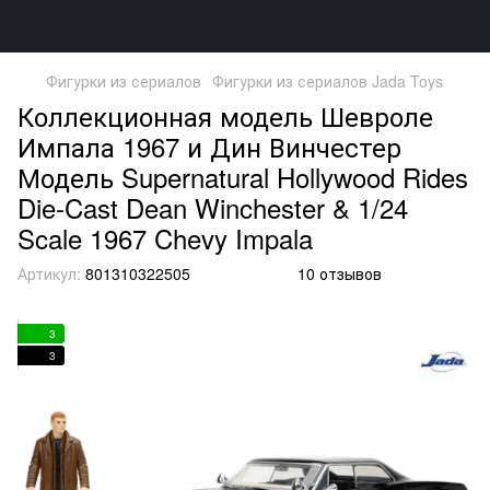
Фигурки из сериалов
Фигурки из сериалов Jada Toys
Коллекционная модель Шевроле
Импала 1967 и Дин Винчестер
Модель Supernatural Hollywood Rides
Die-Cast Dean Winchester & 1/24
Scale 1967 Chevy Impala
Артикул:
801310322505
10 отзывов
3
3