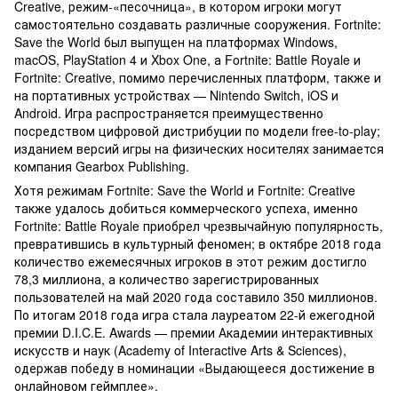
Creative, режим-«песочница», в котором игроки могут
самостоятельно создавать различные сооружения. Fortnite:
Save the World был выпущен на платформах Windows,
macOS, PlayStation 4 и Xbox One, а Fortnite: Battle Royale и
Fortnite: Creative, помимо перечисленных платформ, также и
на портативных устройствах — Nintendo Switch, iOS и
Android. Игра распространяется преимущественно
посредством цифровой дистрибуции по модели free-to-play;
изданием версий игры на физических носителях занимается
компания Gearbox Publishing.
Хотя режимам Fortnite: Save the World и Fortnite: Creative
также удалось добиться коммерческого успеха, именно
Fortnite: Battle Royale приобрел чрезвычайную популярность,
превратившись в культурный феномен; в октябре 2018 года
количество ежемесячных игроков в этот режим достигло
78,3 миллиона, а количество зарегистрированных
пользователей на май 2020 года составило 350 миллионов.
По итогам 2018 года игра стала лауреатом 22-й ежегодной
премии D.I.C.E. Awards — премии Академии интерактивных
искусств и наук (Academy of Interactive Arts & Sciences),
одержав победу в номинации «Выдающееся достижение в
онлайновом геймплее».