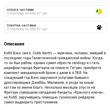
ОПЛАТА ЧАСТЯМИ
3 платежа по 666.67 грн
ПОКУПКА ЧАСТЯМИ
3 платежа по 666.67 грн
Описание
Кобб Вэнс (англ. Cobb Vanth) — мужчина, человек, живший в
последние годы Галактической гражданской войны. Когда-
то он был рабом, однако сумел обрести свободу и стать
шерифом города Фритауна на планете Татуин, приобретя
комплект мандалорской брони у джав в 4 ПБЯ. На
следующий год Вэнс заручился услугами бывшего
дрессировщика Джаббы, Малакили, в уходе за юным
хаттом по имени Борго. Несколько месяцев спустя на
Фритаун совершили нападение бандиты «Красного ключа»,
но Кобб, заручившись помощью тускенских рейдеров,
сумел выдворить преступников.