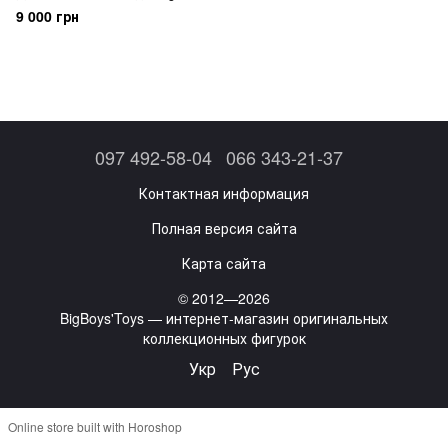
Legends Jinx 1/7 Myethos
9 000 грн
097 492-58-04
066 343-21-37
Контактная информация
Полная версия сайта
Карта сайта
© 2012—2026
BigBoys'Toys — интернет-магазин оригинальных
коллекционных фигурок
Укр
Рус
Online store built with Horoshop