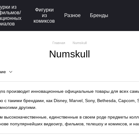
урки из
Фигурки
фильмов/
из
Разное
Бренды
ационных
комиксов
риалов
Главная
Numskull
Numskull
чие
gns производит инновационные официальные товары для всех сам
 с такими брендами, как Disney, Marvel, Sony, Bethesda, Capcom, S
 многими другими.
 высококачественные, единственные в своем роде предметы колл
нове популярнейших видеоигр, фильмов, телешоу и комиксов, и на