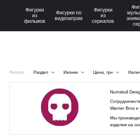
Перейти к основному контенту
Фиг
Фигурки
Фигурки
Фигурки по
муль
из
из
видеоиграм
аним
фильмов
сериалов
се
Фильтр
Раздел
Иконки
Цена, грн
Нали
Numskull Desi
Сотрудничество
Warner Bros и
Мы производим
изделия на ос