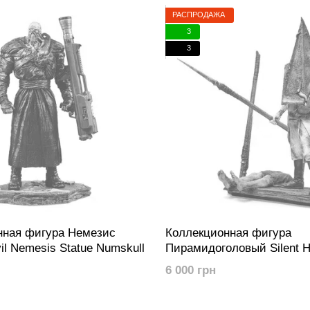
РАСПРОДАЖА
3
3
нная фигура Немезис
Коллекционная фигура
il Nemesis Statue Numskull
Пирамидоголовый Silent Hi
Pyramid Thing Limited Editi
6 000 грн
(повреждена упаковка)