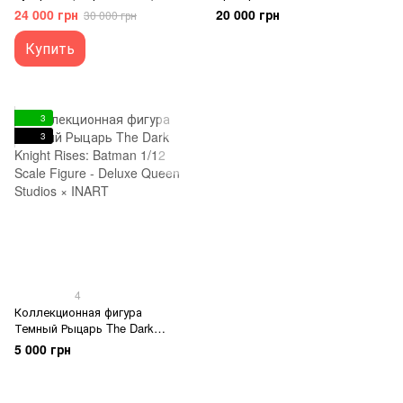
Batman v Superman: Dawn of
1/6 - Lord of the Rings: Aragorn
24 000 грн
20 000 грн
30 000 грн
Justice InArt Superman 1/6
(Standard Version)
Купить
3
3
4
Коллекционная фигура
Темный Рыцарь The Dark
Knight Rises: Batman 1/12
5 000 грн
Scale Figure - Deluxe Queen
Studios × INART