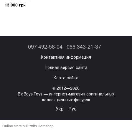
первого уровня Soldier Story
13 000 грн
Medal Of Honor Navy SEAL Tier
One Operator "Voodoo" (SS-106)
097 492-58-04
066 343-21-37
Контактная информация
Полная версия сайта
Карта сайта
© 2012—2026
BigBoys'Toys — интернет-магазин оригинальных
коллекционных фигурок
Укр
Рус
Online store built with Horoshop