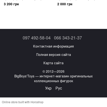
Transformers War for Cybertron:
WFC-01 GE-01 Voyager Optimus
3 200 грн
2 000 грн
Earthrise Leader Optimus Prime
Prime
WFC-E11
097 492-58-04
066 343-21-37
Контактная информация
Полная версия сайта
Карта сайта
© 2012—2026
BigBoys'Toys — интернет-магазин оригинальных
коллекционных фигурок
Укр
Рус
Online store built with Horoshop