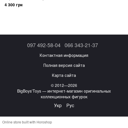
1/12 Frost Knight (Lich King
4 300 грн
Arthas)
097 492-58-04
066 343-21-37
Контактная информация
Полная версия сайта
Карта сайта
© 2012—2026
BigBoys'Toys — интернет-магазин оригинальных
коллекционных фигурок
Укр
Рус
Online store built with Horoshop