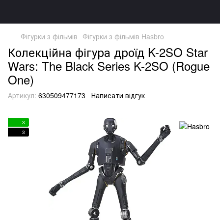
Фігурки з фільмів
Фігурки з фільмів Hasbro
Колекційна фігура дроїд K-2SO Star
Wars: The Black Series K-2SO (Rogue
One)
Артикул:
630509477173
Написати відгук
3
3