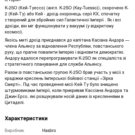
K-2SO (Кей-Туессо) (англ. K-2SO (Kay-Tuesso)), скорочено K-
2 (Кей-Ту) або Кей - дроїд-охоронець серії KX, спочатку
створений для збройних сил Галактичної Імперії . Як і всі
дроїди, він міг функціонувати у вакуумі (у відкритому
космосі).
Якоїсь миті дроїд приєднався до капітана Касіана Андора —
члена Альянсу за відновлення Республіки, повстанського
руху, що прагне повалити Імперію і відновити демократію.
Андору вдалося перепрограмувати K-2SO як спеціаліста зі
стратегічного планування для служби Альянсу.
Разом із повстанською групою K-2SO брав участь у місії з
крадіжки креслень Імперської бойової станції «Зірка
Смерті». Під час проведення місії Кей-Ту було знищено
штурмовиками Імперії, коли прикривав Кассіана Андорра та
Джин Ерсо, які розшукували носій даних із кресленнями в
Цитаделі.
Характеристики
Виробник
Hasbro