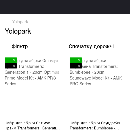
Yolopark
Yolopark
Фільтр
Спочатку дорожчі
3
3
3
3
Набір для збірки Оптімус
Набір для збірки Саундвейв
Прайм Transformers: Generation
Transformers: Bumblebee -