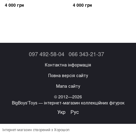
1 - 20cm Optimus Prime Model
20cm Soundwave Model Kit -
4 000 грн
4 000 грн
Kit - AMK PRO Series
AMK PRO Series
097 492-58-04
066 343-21-37
Контактна інформація
Повна версія сайту
Мапа сайту
© 2012—2026
BigBoys'Toys — інтернет-магазин коллекційних фігурок
Укр
Рус
Інтернет-магазин створений з Хорошоп