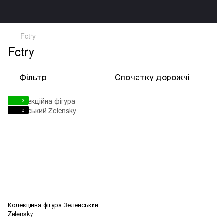
Fctry
Fctry
Фільтр
Спочатку дорожчі
3
3
Колекційна фігура Зеленський
Zelensky