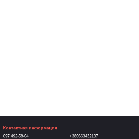
Контактная информация
097 492-58-04
+380663432137