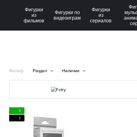
Перейти к основному контенту
Фиг
Фигурки
Фигурки
Фигурки по
муль
из
из
видеоиграм
аним
фильмов
сериалов
се
Фильтр
Раздел
Наличие
3
3