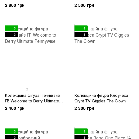
Ночі Star Wars The Black
Kenobi (STAR WARS: Obi-Wan
2 800 грн
2 500 грн
Series: Captain Enoch & Night
Kenobi)
Trooper (Star Wars: Ahsoka)
3
3
3
3
2
Колекційна фігура Пеннівайз
Колекційна фігура Клоунеса
IT: Welcome to Derry Ultimate
Crypt TV Giggles The Clown
Pennywise
2 400 грн
2 300 грн
3
3
3
3