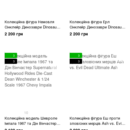
Колекційна фігура Немовля
Колекційна фігура Ерл
Сінклейр Динозаври Dinosaurs
Сінклейр Динозаври Dinosaurs
Ultimate Baby Sinclair NECA
Ultimate Earl Sinclair NECA
2 200 грн
2 200 грн
3
3
3
3
10
Колекційна модель Шевроле
Колекційна фігура Еш проти
Імпала 1967 та Дін Вінчастер
зловісних мерців Ash vs. Evil
Supernatural Hollywood Rides
Dead Ultimate Ash