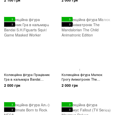
2 100 грн
2 000 грн
Die-Cast Dean Winchester &
1/24 Scale 1967 Chevy Impala
3
3
3
3
1
Колекційна фігура Працівник
Колекційна фігура Малюк
Гра в кальмара Bandai
Грогу Аніматронік The
S.H.Figuarts Squid Game
Mandalorian The Child
2 000 грн
2 000 грн
Masked Worker
Animatronic Edition
3
3
3
3