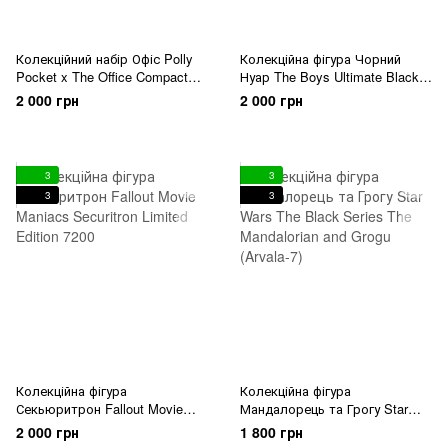
Колекційний набір Офіс Polly
Колекційна фігура Чорний
Pocket x The Office Compact
Нуар The Boys Ultimate Black
Playset
Noir NECA
2 000 грн
2 000 грн
3
3
3
3
Колекційна фігура
Колекційна фігура
Секьюритрон Fallout Movie
Мандалорець та Грогу Star
Maniacs Securitron Limited
Wars The Black Series The
2 000 грн
1 800 грн
Edition 7200
Mandalorian and Grogu (Arvala-