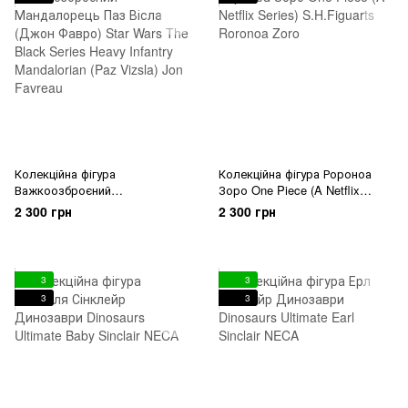
Колекційна фігура
Колекційна фігура Ророноа
Важкоозброєний
Зоро One Piece (A Netflix
Мандалорець Паз Вісла (Джон
Series) S.H.Figuarts Roronoa
2 300 грн
2 300 грн
Фавро) Star Wars The Black
Zoro
Series Heavy Infantry
Mandalorian (Paz Vizsla) Jon
Favreau
3
3
3
3