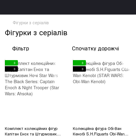
Фігурки з серіалів
Фігурки з серіалів
Фільтр
Спочатку дорожчі
3
3
3
3
Комплект колекційних фігур
Колекційна фігура Обі-Ван
Капітан Енох та Штурмовик
Кенобі S.H.Figuarts Obi-Wan