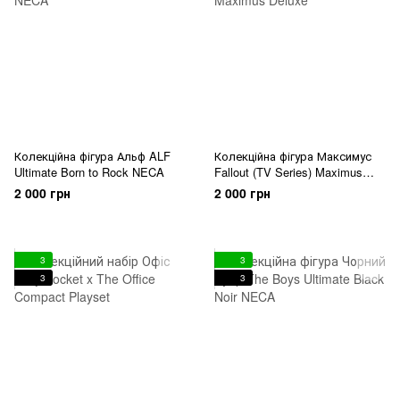
Колекційна фігура Альф ALF
Колекційна фігура Максимус
Ultimate Born to Rock NECA
Fallout (TV Series) Maximus
Deluxe
2 000 грн
2 000 грн
3
3
3
3