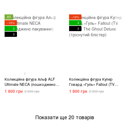
7)
ХІТ
−10%
−10%
3
3
3
3
1
Колекційна фігура Альф ALF
Колекційна фігура Купер
Ultimate NECA (пошкоджено
Говард «Гуль» Fallout (TV
пакування)
Series) The Ghoul Deluxe
1 800 грн
1 800 грн
2 000 грн
2 000 грн
(тріснутий блістер)
Показати ще 20 товарів