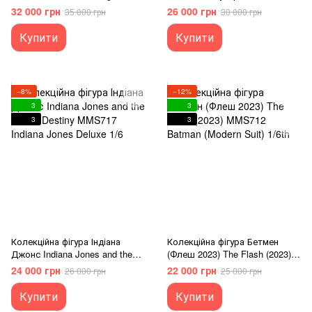
Day DX46 T-800 (Battle
Knightmare Batman and
32 000 грн
26 000 грн
35 000 грн
30 000 грн
Damaged Version 2.0) 1/6th
Superman Sixth Scale Figure
Set by Hot Toys
Купити
Купити
−8%
−12%
3
3
3
3
Колекційна фігура Індіана
Колекційна фігура Бетмен
Джонс Indiana Jones and the
(Флеш 2023) The Flash (2023)
Dial of Destiny MMS717 Indiana
MMS712 Batman (Modern Suit)
24 000 грн
22 000 грн
26 000 грн
25 000 грн
Jones Deluxe 1/6
1/6th
Купити
Купити