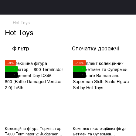
Hot Toys
Hot Toys
Фільтр
Спочатку дорожчі
−9%
−13%
3
3
3
3
Колекційна фігура Термінатор
Комплект колекційних фігур
T-800 Terminator 2: Judgement
Бетмен та Супермен