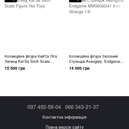
Колекційна фігура Кай'Са Ліга
Колекційна фігура Залізний
Легенд Kai’Sa Sixth Scale
Стрендж Avengers: Endgame
Figure Hot Toys
MMS606D41 Iron Strange 1/6
15 500 грн
14 000 грн
097 492-58-04
066 343-21-37
Контактна інформація
Повна версія сайту