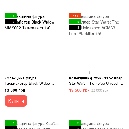
3
−11%
3
3
3
1
Колекційна фігура
Колекційна фігура Старкіллер
Таскмайстер Black Widow
Star Wars: The Force Unleashed
MMS602 Taskmaster 1/6
VGM63 Lord Starkiller 1/6
13 500 грн
19 500 грн
22 000 грн
Купити
3
3
3
3