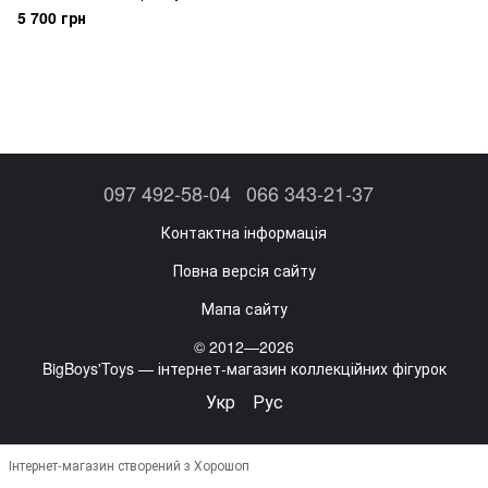
Batman: Arkham Origins InArt
5 700 грн
Batman 1/12
097 492-58-04
066 343-21-37
Контактна інформація
Повна версія сайту
Мапа сайту
© 2012—2026
BigBoys'Toys — інтернет-магазин коллекційних фігурок
Укр
Рус
Інтернет-магазин створений з Хорошоп