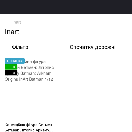
Inart
Inart
Фільтр
Спочатку дорожчі
НОВИНКА
3
3
Колекційна фігура Бетмен
Бетмен: Літопис Аркему