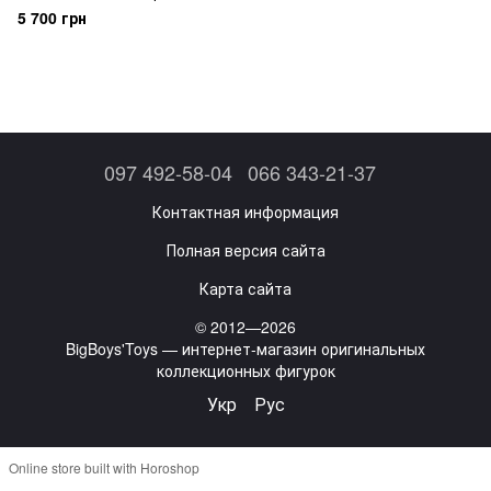
Batman: Arkham Origins InArt
5 700 грн
Batman 1/12
097 492-58-04
066 343-21-37
Контактная информация
Полная версия сайта
Карта сайта
© 2012—2026
BigBoys'Toys — интернет-магазин оригинальных
коллекционных фигурок
Укр
Рус
Online store built with Horoshop