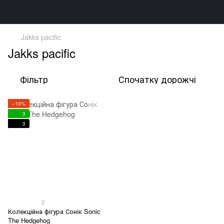
Jakks pacific
Jakks pacific
Фільтр
Спочатку дорожчі
−10%
3
3
2
Колекційна фігура Сонік Sonic
The Hedgehog