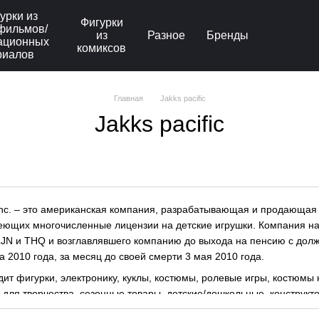
урки из
Фигурки
фильмов/
из
Разное
Бренды
ационных
комиксов
риалов
Главная
Jakks pacific
Jakks pacific
, Inc. – это американская компания, разрабатывающая и продающая
еющих многочисленные лицензии на детские игрушки. Компания на
JN и THQ и возглавлявшего компанию до выхода на пенсию с долж
а 2010 года, за месяц до своей смерти 3 мая 2010 года.
дит фигурки, электронику, куклы, костюмы, ролевые игры, костюмы
для творчества, сезонные товары, детские/дошкольные, конструк
бственными брендами, в частности Jakks Pacific, Creative Designs I