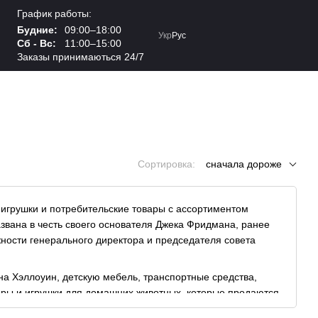
График работы:
Будние:
09:00–18:00
Укр
Рус
Сб - Вс:
11:00–15:00
Заказы принимаються 24/7
Сортировка:
сначала дороже
 игрушки и потребительские товары с ассортиментом
звана в честь своего основателя Джека Фридмана, ранее
ности генерального директора и председателя совета
 на Хэллоуин, детскую мебель, транспортные средства,
торы и игрушки для домашних животных, которые продаются
nternational, Road Champions, Funnoodle, Go Fly a Kite,