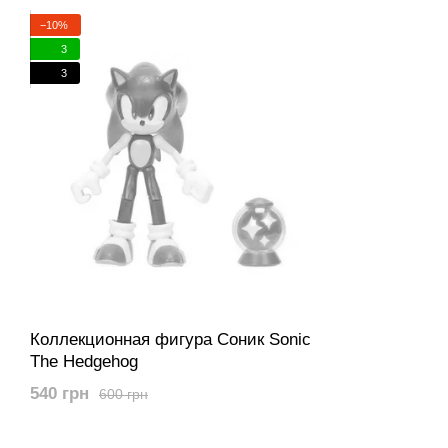
Jakks Pets, Ey
−10%
торговых марок
3
3
Коллекционная фигура Соник Sonic
The Hedgehog
540 грн
600 грн