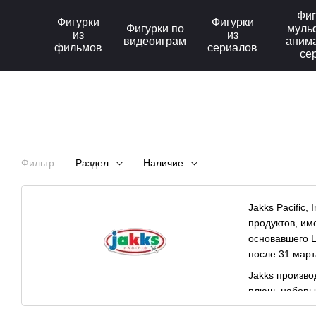
Перейти к основному контенту
Фиг
Фигурки
Фигурки
Фигурки по
муль
из
из
видеоиграм
аним
фильмов
сериалов
се
Фильтр
Раздел
Наличие
Jakks Pacific
продуктов, им
основавшего L
после 31 март
Jakks произво
плюш, наборы 
под разными со