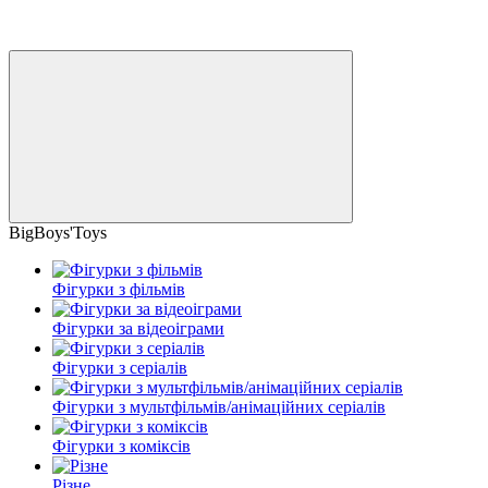
BigBoys'Toys
Фігурки з фільмів
Фігурки за відеоіграми
Фігурки з серіалів
Фігурки з мультфільмів/анімаційних серіалів
Фігурки з коміксів
Різне