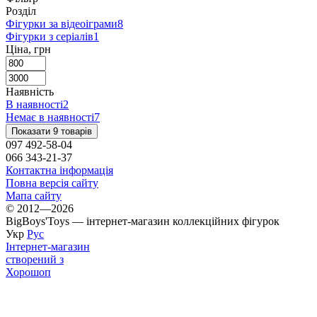
Розділ
Фігурки за відеоіграми
8
Фігурки з серіалів
1
Ціна, грн
Наявність
В наявності
2
Немає в наявності
7
Показати 9 товарів
097 492-58-04
066 343-21-37
Контактна інформація
Повна версія сайту
Мапа сайту
© 2012—2026
BigBoys'Toys — інтернет-магазин коллекційних фігурок
Укр
Рус
Інтернет-магазин
створений з
Хорошоп