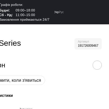
Графік роботи:
Будні:
09:00–18:00
Укр
Рус
Сб - Нд:
11:00–15:00
Замовлення приймаються 24/7
Series
Артикул
191726009467
рн
мити, коли з'явиться
истики