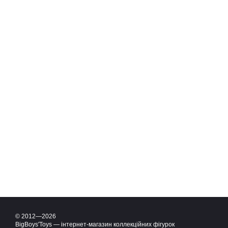
© 2012—2026
BigBoys'Toys — інтернет-магазин коллекційних фігурок