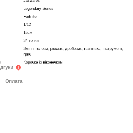
Jazwares
Legendary Series
Fortnite
1/12
15см.
34 точки
Змінні голови, рюкзак, дробовик, гвинтівка, інструмент,
гриб
и
Коробка із віконечком
ідгуки
1
Оплата