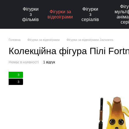
Перейти до основного контенту
Фігу
Фігурки
Фігурки
Фігурки за
мультф
з
з
відеоіграми
аніма
фільмів
серіалів
сер
Головна
Фігурки за відеоіграми
Фігурки за відеоіграми Jazwares
Колекційна фігура Пілі Fort
Немає в наявності
1 відгук
3
3