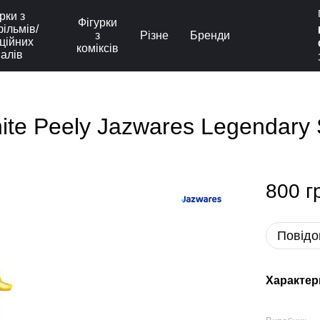
рки з
Фігурки
ільмів/
з
Різне
Бренди
ційних
коміксів
іалів
nite Peely Jazwares Legendary 
800 г
Повідо
Характер