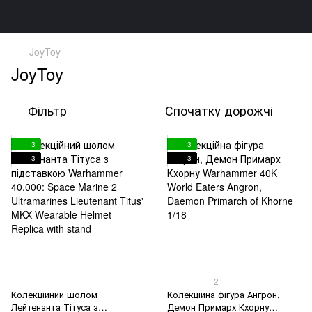
JoyToy
JoyToy
Фільтр
Спочатку дорожчі
3
3
3
3
2
Колекційний шолом
Колекційна фігура Ангрон,
Лейтенанта Тітуса з
Демон Примарх Кхорну