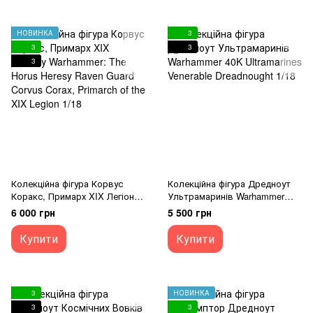
НОВИНКА
3
3
3
3
Колекційна фігура Корвус
Колекційна фігура Дредноут
Коракс, Примарх XIX Легіону
Ультрамаринів Warhammer
Warhammer: The Horus Heresy
40K Ultramarines Venerable
6 000 грн
5 500 грн
Raven Guard Corvus Corax,
Dreadnought 1/18
Primarch of the XIX Legion 1/18
Купити
Купити
3
НОВИНКА
3
3