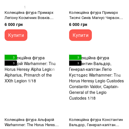
1
Колекційна фігура Примарх
Колекційна фігура Примарх
Легіону Космічних Вовків
Тисячі Синів Магнус Червоний
Леман Русс Warhammer: The
Warhammer: The Horus Heresy
6 000 грн
6 000 грн
Horus Heresy Space Wolves
Thousand Sons Magnus the
Leman Russ, Primarch of the
Red, Primarch of the XVth
Купити
Купити
VIth Legion 1/18
Legion 1/18
3
3
3
3
Колекційна фігура Альфарій
Колекційна фігура Константин
Warhammer: The Horus Heresy
Вальдор, Генерал-капітан