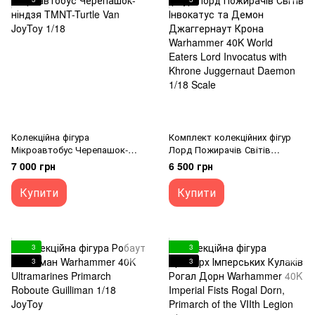
Колекційна фігура
Комплект колекційних фігур
Мікроавтобус Черепашок-
Лорд Пожирачів Світів
ніндзя TMNT-Turtle Van JoyToy
Інвокатус та Демон
7 000 грн
6 500 грн
1/18
Джаггернаут Крона
Warhammer 40K World Eaters
Купити
Купити
Lord Invocatus with Khrone
Juggernaut Daemon 1/18 Scale
3
3
3
3