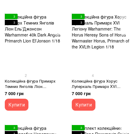
3
3
3
3
2
4
Колекційна фігура Примарх
Колекційна фігура Хорус
Темних Янголів Ліон
Луперкаль Примарх XVI
Ель'Джонсон Warhammer 40k
Легіону Warhammer: The Horus
7 000 грн
7 000 грн
Dark Angels Primarch Lion
Heresy Sons of Horus
El'Jonson 1/18
Warmaster Horus, Primarch of
Купити
Купити
the XVLth Legion 1/18
3
3
3
3