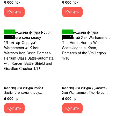
Alpha Legion Alpharius,
Легіо Кустодес Warhammer:
6 000 грн
6 000 грн
Primarch of the XXth Legion
The Horus Heresy Legio
1/18
Custodes Constantin Valdor,
Купити
Купити
Captain-General of the Legio
Custodes 1/18
3
3
3
3
Колекційна фігура Робот
Колекційна фігура Джагатай
Залізного кола класу
Хан Warhammer: The Horus
"Домітар-Феррум" Warhammer
Heresy White Scars Jaghatai
6 000 грн
6 000 грн
40K Iron Warriors Iron Circle
Khan, Primarch of the Vth
Domitar-Ferrum Class Battle-
Legion 1/18
Купити
Купити
automata with Karceri Battle
Shield and Graviton Crusher 1/18