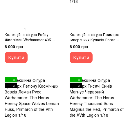
1
Колекційна фігура Робаут
Колекційна фігура Примарх
Жилліман Warhammer 40K
Імперських Кулаків Рогал
Ultramarines Primarch Roboute
Дорн Warhammer 40K Imperial
6 000 грн
6 000 грн
Guilliman 1/18 JoyToy
Fists Rogal Dorn, Primarch of
the VIIth Legion 1/18
Купити
Купити
3
3
3
3