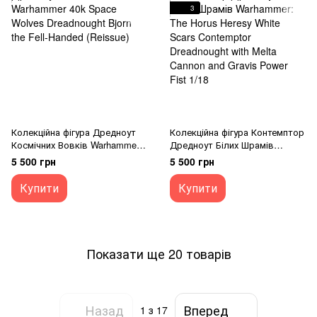
3
Колекційна фігура Дредноут
Колекційна фігура Контемптор
Космічних Вовків Warhammer
Дредноут Білих Шрамів
40k Space Wolves Dreadnought
Warhammer: The Horus Heresy
5 500 грн
5 500 грн
Bjorn the Fell-Handed (Reissue)
White Scars Contemptor
Dreadnought with Melta Cannon
Купити
Купити
and Gravis Power Fist 1/18
Показати ще 20 товарів
Назад
Вперед
1
з 17