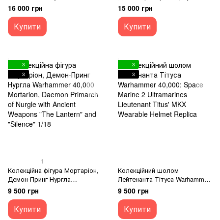
підставкою Warhammer
Warhammer 40K World Eaters
16 000 грн
15 000 грн
40,000: Space Marine 2
Angron, Daemon Primarch of
Ultramarines Lieutenant Titus'
Khorne 1/18
Купити
Купити
MKX Wearable Helmet Replica
with stand
3
3
3
3
1
Колекційна фігура Мортаріон,
Колекційний шолом
Демон-Принг Нургла
Лейтенанта Тітуса Warhammer
Warhammer 40,000 Mortarion,
40,000: Space Marine 2
9 500 грн
9 500 грн
Daemon Primarch of Nurgle with
Ultramarines Lieutenant Titus'
Ancient Weapons "The Lantern"
MKX Wearable Helmet Replica
Купити
Купити
and "Silence" 1/18