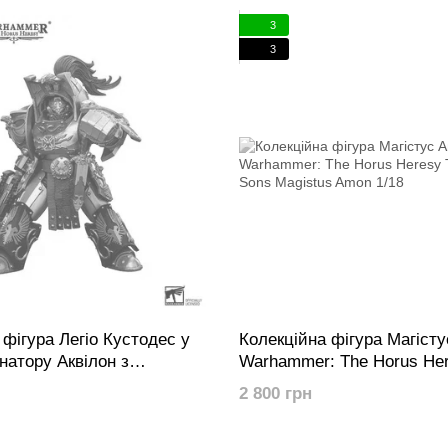
жить досліджувати відмінні роботи з інтелектуальної власності вдо
3
нновацій та підтримуємо ідею поєднання мистецтва та іграшок, п
3
лей і іграшок завдяки поєднанню культури та творчості, створюючи
 фігура Легіо Кустодес у
Колекційна фігура Магіст
натору Аквілон з
Warhammer: The Horus He
Адратським Руйнівником
Thousand Sons Magistus A
2 800 грн
 The Horus Heresy Legio
uilon Terminator Squad