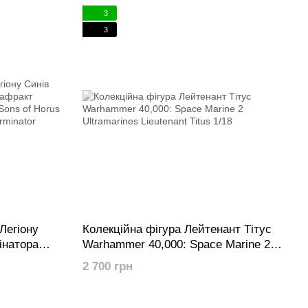
3
3
Легіону
Колекційна фігура Лейтенант Тітус
інатора
Warhammer 40,000: Space Marine 2
e Horus
Ultramarines Lieutenant Titus 1/18
2 700 грн
n Praetor in
mour 1/18