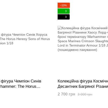
h Twin-Linked Adrathic
1/18
−10%
3
3
 фігура Чемпіон Синів
Колекційна фігура Косміч
hammer: The Horus
Десантник Багряної Різан
s of Horus Legion
Лорд-чародій у броні терм
2 700 грн
3 000 грн
/18
Warhammer 40k Chaos Spa
Crimson Slaughter Sorcerer
Terminator Armour 1/18 Jo