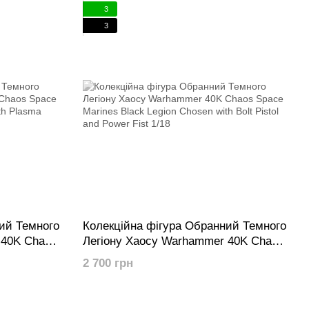
3
3
ий Темного
Колекційна фігура Обранний Темного
 40K Chaos
Легіону Хаосу Warhammer 40K Chaos
n Chosen
Space Marines Black Legion Chosen
2 700 грн
er Axe 1/18
with Bolt Pistol and Power Fist 1/18