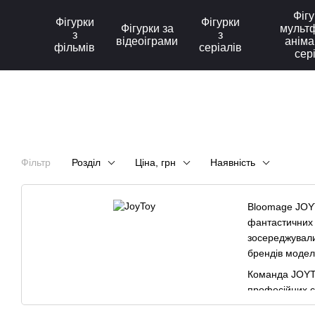
Перейти до основного контенту
Фігу
Фігурки
Фігурки
Фігурки за
мультф
з
з
відеоіграми
аніма
фільмів
серіалів
сер
Фільтр
Розділ
Ціна, грн
Наявність
Bloomage JOYT
фантастичних 
зосереджували
брендів моделе
Команда JOYTO
професійних с
виробництва д