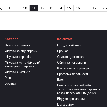
ад
1
...
10
11
12
13
14
15
16
...
17
Вп
Каталог
Клієнтам
Фігурки з фільмів
Вхід до кабінету
Фігурки за відеоіграми
Про нас
Фігурки з серіалів
Оплата і доставка
Фігурки з мультфільмів/
Обмін та повернення
анімаційних серіалів
Контактна інформація
Фігурки з коміксів
Програма лояльності
Різне
Блог
Бренди
Положення про обробку і
захист персональних даних у
базах персональних даних
Відгуки про магазин
Мапа сайту