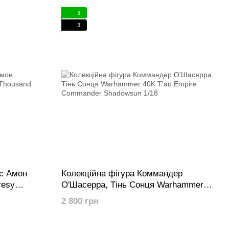
ма та за кордоном. Зберігаючи постійний розвиток, ми
3
рагнемо стати чудовою комплексною платформою для
3
 «безпрецедентні іграшки» як нашу основну філософію.
ус Амон
Колекційна фігура Коммандер
resy
О'Шасерра, Тінь Сонця Warhammer
mon 1/18
40K T'au Empire Commander
2 800 грн
Shadowsun 1/18