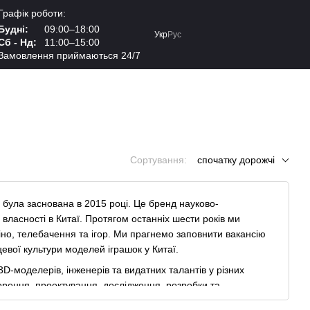
Графік роботи:
Будні:
09:00–18:00
Укр
Рус
Сб - Нд:
11:00–15:00
Замовлення приймаються 24/7
Сортування:
спочатку дорожчі
 була заснована в 2015 році. Це бренд науково-
ласності в Китаї. Протягом останніх шести років ми
іно, телебачення та ігор. Ми прагнемо заповнити вакансію
евої культури моделей іграшок у Китаї.
D-моделерів, інженерів та видатних талантів у різних
рення, проектування, дослідження, розробки та
ільну бізнес-модель.