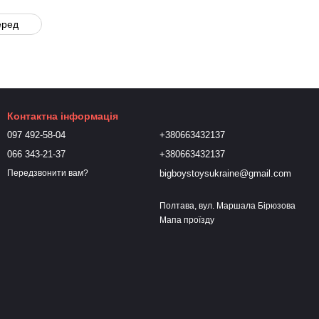
еред
Контактна інформація
097 492-58-04
+380663432137
066 343-21-37
+380663432137
bigboystoysukraine@gmail.com
Передзвонити вам?
Полтава, вул. Маршала Бірюзова
Мапа проїзду