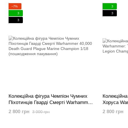
Lastrum Storm Bolter 1/18
Aquilon wit
Destructor 
−7%
3
3
3
3
Колекційна фігура Чемпіон Чумних
Колекційна
Піхотинців Гварді Смерті Warhammer
Хоруса War
40,000 Death Guard Plague Marine
Heresy Son
2 800 грн
2 800 грн
3 000 грн
Champion 1/18 (пошкодження
Champion 1
пакування)