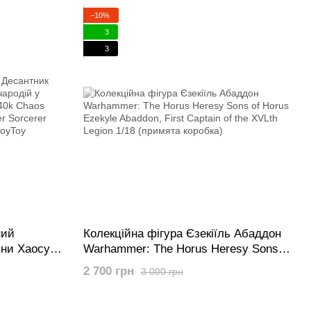
−10%
3
3
ний
Колекційна фігура Єзекіїль Абаддон
ини Хаосу
Warhammer: The Horus Heresy Sons
інатору
of Horus Ezekyle Abaddon, First
2 700 грн
3 000 грн
ce Marines
Captain of the XVLth Legion 1/18
 Lord in
(примята коробка)
yToy