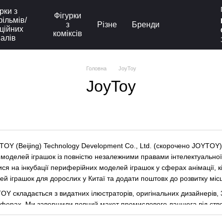
рки з
Фігурки
ільмів/
з
Різне
Бренди
ційних
коміксів
іалів
Головна
JoyToy
JoyToy
OY (Beijing) Technology Development Co., Ltd. (скорочено JOYTOY)
моделей іграшок із повністю незалежними правами інтелектуальної в
ся на інкубації периферійних моделей іграшок у сферах анімації, к
й іграшок для дорослих у Китаї та додати поштовх до розвитку місц
Y складається з видатних ілюстраторів, оригінальних дизайнерів, 3
ферах. Ми завершили повний макет промислового ланцюга від ство
о ринкових каналів, таким чином сформувавши високоякісну та стаб