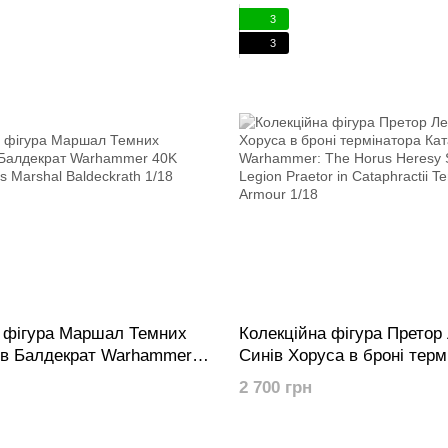
(пошкоджено пакування)
3
3
 фігура Маршал Темних
Колекційна фігура Претор 
ів Балдекрат Warhammer
Синів Хоруса в броні терм
Templars Marshal
Катафракт Warhammer: Th
2 700 грн
 1/18
Heresy Sons of Horus Legio
Cataphractii Terminator Ar