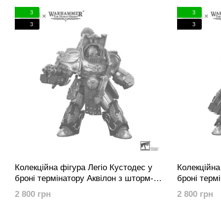
JOYTOY продов
3
3
прагнемо до і
3
3
розробки моде
Колекційна фігура Легіо Кустодес у
Колекційна
броні термінатору Аквілон з шторм-
броні термі
болтером «Ластрум» Warhammer:
подвійним 
2 800 грн
2 800 грн
The Horus Heresy Legio Custodes
Warhammer:
Aquilon Terminator Squad Aquilon with
Custodes Aq