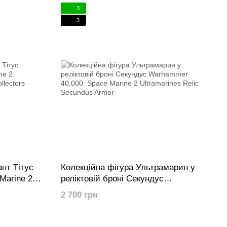
3
3
нт Тітус
Колекційна фігура Ультрамарин у
Marine 2
реліктовій броні Секундус
us
Warhammer 40,000: Space Marine 2
2 700 грн
Ultramarines Relic Secundus Armor