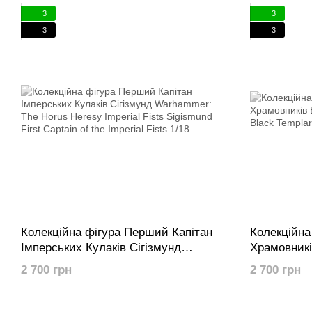
3
3
3
3
Колекційна фігура Перший Капітан
Колекційна
Імперських Кулаків Сігізмунд
Храмовник
Warhammer: The Horus Heresy
40K Black 
2 700 грн
2 700 грн
Imperial Fists Sigismund First Captain
Baldeckrath
of the Imperial Fists 1/18