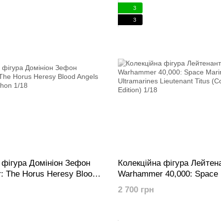
3
3
 фігура Домініон Зефон
Колекційна фігура Лейтена
 The Horus Heresy Blood
Warhammer 40,000: Space 
inion Zephon 1/18
Ultramarines Lieutenant Tit
2 700 грн
(Collectors Edition) 1/18