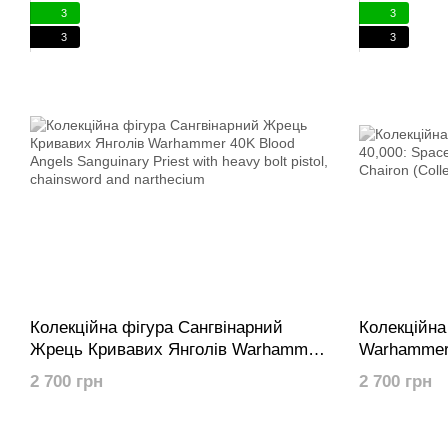
3
3
3
3
Колекційна фігура Сангвінарний
Колекційна
Жрець Кривавих Янголів Warhammer
Warhammer 
40K Blood Angels Sanguinary Priest
Ultramarine
2 700 грн
2 700 грн
with heavy bolt pistol, chainsword and
(Collectors 
narthecium