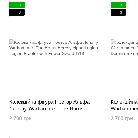
3
3
3
3
Колекційна фігура Претор Альфа
Колекційна
Легіону Warhammer: The Horus
Warhammer:
Heresy Alpha Legion Legion Praetor
Angels Dom
2 700 грн
2 700 грн
with Power Sword 1/18