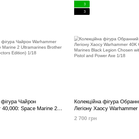
3
3
 фігура Чайрон
Колекційна фігура Обранн
40,000: Space Marine 2
Легіону Хаосу Warhammer
s Brother Chairon
Space Marines Black Legio
2 700 грн
Edition) 1/18
with Plasma Pistol and Pow