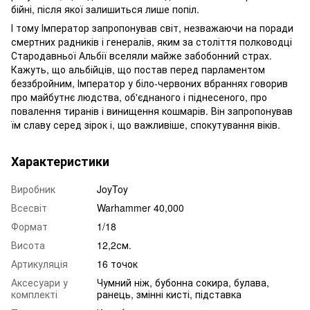
бійні, після якої залишиться лише попіл.
І тому Імператор запропонував світ, незважаючи на поради
смертних радників і генералів, яким за століття полководці
Стародавньої Альбії вселяли майже забобонний страх.
Кажуть, що альбійців, що постав перед парламентом
беззбройним, Імператор у біло-червоних вбраннях говорив
про майбутнє людства, об'єднаного і піднесеного, про
повалення тиранів і винищення кошмарів. Він запропонував
їм славу серед зірок і, що важливіше, спокутування віків.
Характеристики
Виробник
JoyToy
Всесвіт
Warhammer 40,000
Формат
1/18
Висота
12,2см.
Артикуляція
16 точок
Аксесуари у
Чумний ніж, бубонна сокира, булава,
комплекті
ранець, змінні кисті, підставка