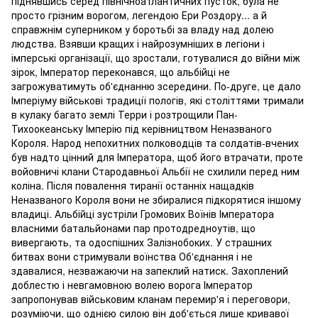
піднявшись серед північноатлантичних пусток, була не
просто грізним ворогом, легендою Ери Роздору... а й
справжнім суперником у боротьбі за владу над долею
людства. Взявши кращих і найрозумніших в легіони і
імперські організації, що зростали, готувалися до війни між
зірок, Імператор переконався, що альбійці не
загрожуватимуть об'єднанню зсередини. По-друге, це дало
Імперіуму військові традиції пологів, які століттями тримали
в кулаку багато землі Терри і розтрощили Пан-
Тихоокеанську Імперію під керівництвом Неназваного
Короля. Народ непохитних полководців та солдатів-вчених
був надто цінний для Імператора, щоб його втрачати, проте
войовничі клани Стародавньої Альбії не схилили перед ним
коліна. Після повалення тиранії останніх нащадків
Неназваного Короля вони не збиралися підкорятися іншому
владиці. Альбійці зустріли Громових Воїнів Імператора
власними батальйонами пар протодредноутів, що
вивергають, та одоспішних Залізнобоких. У страшних
битвах вони стримували воїнства Об'єднання і не
здавалися, незважаючи на запеклий натиск. Захоплений
доблестю і невгамовною волею ворога Імператор
запропонував військовим кланам перемир'я і переговори,
розуміючи, що однією силою він доб'ється лише кривавої