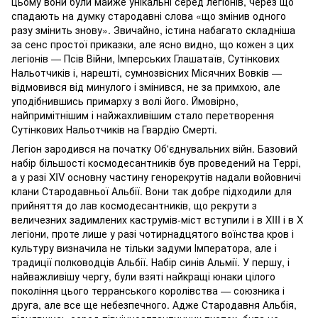
цьому вони були майже унікальні серед легіонів, через що
спадають на думку стародавні слова «що змінив одного
разу змінить знову». Звичайно, істина набагато складніша
за сенс простої приказки, але ясно видно, що кожен з цих
легіонів — Псів Війни, Імперських Глашатаїв, Сутінкових
Нальотчиків і, нарешті, сумнозвісних Місячних Вовків —
відмовився від минулого і змінився, не за примхою, але
уподібнившись примарху з волі його. Ймовірно,
найпримітнішим і найжахливішим стало перетворення
Сутінкових Нальотчиків на Гвардію Смерті.
Легіон зародився на початку Об'єднувальних війн. Базовий
набір більшості космодесантників був проведений на Террі,
а у разі XIV основну частину генорекрутів надали войовничі
клани Стародавньої Альбії. Вони так добре підходили для
прийняття до лав космодесантників, що рекрути з
величезних задимлених каструмів-міст вступили і в XIII і в X
легіони, проте лише у разі чотирнадцятого воїнства кров і
культуру визначила не тільки задуми Імператора, але і
традиції полководців Альбії. Набір синів Альмії. У першу, і
найважливішу чергу, були взяті найкращі юнаки цілого
покоління цього терранського королівства — союзника і
друга, але все ще небезпечного. Адже Стародавня Альбія,