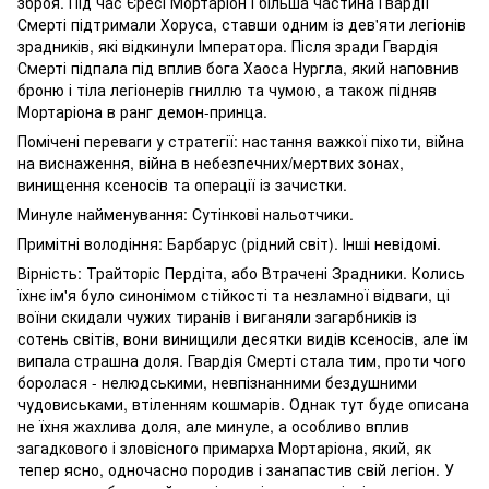
зброя. Під час Єресі Мортаріон і більша частина Гвардії
Смерті підтримали Хоруса, ставши одним із дев'яти легіонів
зрадників, які відкинули Імператора. Після зради Гвардія
Смерті підпала під вплив бога Хаоса Нургла, який наповнив
броню і тіла легіонерів гниллю та чумою, а також підняв
Мортаріона в ранг демон-принца.
Помічені переваги у стратегії: настання важкої піхоти, війна
на виснаження, війна в небезпечних/мертвих зонах,
винищення ксеносів та операції із зачистки.
Минуле найменування: Сутінкові нальотчики.
Примітні володіння: Барбарус (рідний світ). Інші невідомі.
Вірність: Трайторіс Пердіта, або Втрачені Зрадники. Колись
їхнє ім'я було синонімом стійкості та незламної відваги, ці
воїни скидали чужих тиранів і виганяли загарбників із
сотень світів, вони винищили десятки видів ксеносів, але їм
випала страшна доля. Гвардія Смерті стала тим, проти чого
боролася - нелюдськими, невпізнанними бездушними
чудовиськами, втіленням кошмарів. Однак тут буде описана
не їхня жахлива доля, але минуле, а особливо вплив
загадкового і зловісного примарха Мортаріона, який, як
тепер ясно, одночасно породив і занапастив свій легіон. У