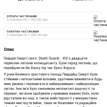
ОПЛАТА ЧАСТИНАМИ
3 платежі по 1 000.00 грн
ПОКУПКА ЧАСТИНАМИ
3 платежі по 1 000.00 грн
Опис
Гвардія Смерті (англ. Death Guard) - XIV з двадцяти
первісних легіонів космодесанту. Були серед легіонів, що
перейшли на бік Хаосу під час Єресі Хоруса.
У роки Великого хрестового походу Гвардійці Смерті були
стійкими і непохитними воїнами, здатними виживати в будь-
яких умовах і перемагати в найжахливіших і найворожіших
світах. Їхнє ім'я було синонімом непохитної рішучості та
перемог, які вони здобували у кривавих важких боях, коли
відступали всі інші, а також майстерності у використанні
темних мистецтв війни, таких як біоалхімія та радіаційна