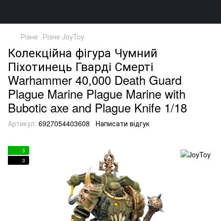
Різне
Різне JoyToy
Колекційна фігура Чумний
Піхотинець Гварді Смерті
Warhammer 40,000 Death Guard
Plague Marine Plague Marine with
Bubotic axe and Plague Knife 1/18
Артикул:
6927054403608
Написати відгук
3
3