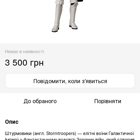
Немає в наявності
3 500 грн
Повідомити, коли з'явиться
До обраного
Порівняти
Опис
Штурмовики (англ. Stormtroopers) — елітні воїни Галактичної
Імперії у фантастичному всесвіті Зоряних війн, який створив