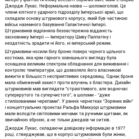
Джордж Лукас. Неформальна назва — шоломоголові. Це
члени елітного ударного підрозділу Імперської армії, що
складали основу штурмового корпусу, який був частиною
військ наземного базування Галактичної Імперії.
Штурмовиків відрізняла беззастережна відданість
засновнику Імперії — Імператору Шиву Палпатіну і
нездатність зрадити ні його, ні імперський режим.
Штурмовики носили білу броню поверх чорного щільного
костюма, яка крім гарного зовнішнього вигляду була
оснащена великим спектром обладнання для виживання і
контролю температури, що дозволяло його власникові
вижити в більшості несприятливих середовищ. Однак броня
мала обмежений захист проти влучень з бластера. Дизайн
штурмовиків мав виглядати "страхітливого, але водночас
суперкрутого та суперчистого", а шоломи - "дуже
стилізованими черепами". У ранніх чернетках "Зоряних війн"
і концептуальних проектах Ральфа Маккуорі штурмовики
мали володіти світловими мечами та ручними щитами, як
звичайною зброєю, а не тільки джедаїв чи ситхів.
Джордж Лукас, складаючи довідкову інформацію в 1977
році, стверджував, що в корпусі штурмовиків були жінки,