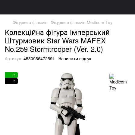
Фігурки з фільмів
Фігурки з фільмів Medicom Toy
Колекційна фігура Імперський
Штурмовик Star Wars MAFEX
No.259 Stormtrooper (Ver. 2.0)
Артикул:
4530956472591
Написати відгук
3
3