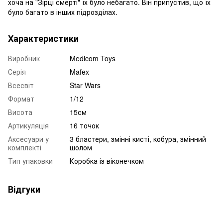
хоча на "Зірці смерті" їх було небагато. Він припустив, що їх
було багато в інших підрозділах.
Характеристики
Виробник
Medicom Toys
Серія
Mafex
Всесвіт
Star Wars
Формат
1/12
Висота
15см
Артикуляція
16 точок
Аксесуари у
3 бластери, змінні кисті, кобура, змінний
комплекті
шолом
Тип упаковки
Коробка із віконечком
Відгуки