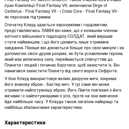
іграх Компіляції Final Fantasy VII, включаючи Dirge of
Cerberus - Final Fantasy VII - і Crisis Core - Final Fantasy VII -
як персонаж підтримки.
Спочатку Клауд здається зарозумілим і гордовитим,
представляючись ЛАВІНІ він каже, що є колишнім членом
елітного військового підрозділу СОЛДАТ, який вирішив
стати найманцем, і що його цікавить лише отримане
завдання. Пізніше він дізнається більше про своє минуле і за
допомогою своїх друзів розуміє, як бути уславленим героєм,
який має величезну силу, переймається співчуттям до
Планети і людей і починає боротися, щоб захистити їх. Він
намагався захистити Планету від свого ворога Сефірота.
У бою Клауд використовує великі дворучні мечі, зокрема
його знакову зброю - Бастер меч. У грі саме він може
отримати найпотужнішу зброю. Його Ліміти пов'язані з його
мечами і є найпотужнішими з усіх, проте на їхнє вивчення
йде найбільше часу. У Клауда також загалом найкращі та
найбільш збалансовані характеристики.
Характеристики