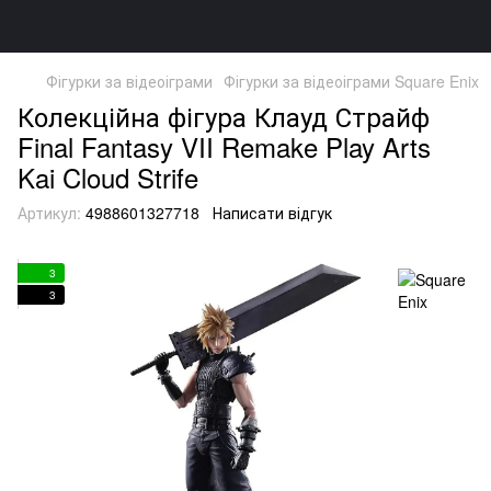
Фігурки за відеоіграми
Фігурки за відеоіграми Square Enix
Колекційна фігура Клауд Страйф
Final Fantasy VII Remake Play Arts
Kai Cloud Strife
Артикул:
4988601327718
Написати відгук
3
3