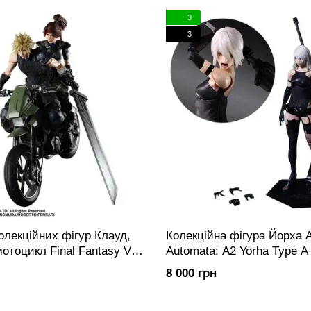
 року Square Enix володіє також розробником відеоігор та аркадних
3
ським видавництвом комп'ютерних та відеоігор
Eidos Interactive
, кот
3
олекційних фігур Клауд,
Колекційна фігура Йорха 
отоцикл Final Fantasy VII
Automata: A2 Yorha Type A
 Arts Kai Jessie, Cloud &
Deluxe Play Arts Kai
8 000 грн
Set