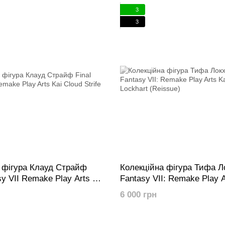
3
3
 фігура Клауд Страйф
Колекційна фігура Тифа Ло
sy VII Remake Play Arts Kai
Fantasy VII: Remake Play Ar
Lockhart (Reissue)
6 000 грн