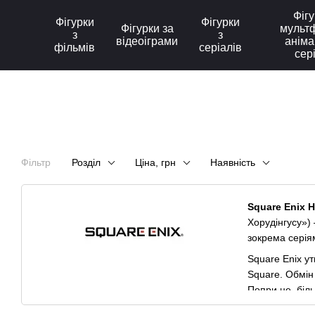
Перейти до основного контенту
Фігу
Фігурки
Фігурки
Фігурки за
мультф
з
з
відеоіграми
аніма
фільмів
серіалів
сер
Фільтр
Розділ
Ціна, грн
Наявність
Square Enix H
Хорудінгусу»
зокрема сері
Square Enix у
Square. Обмін 
Попри це, біль
включно
през