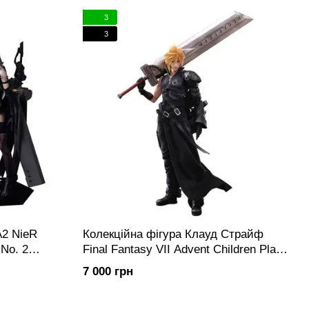
 ігрових автоматів
Taito Corporation
, а з березня 2009
3
ре в липні 2009 року увійшло до складу
Square Enix Europe
.
3
A2 NieR
Колекційна фігура Клауд Страйф
 No. 2
Final Fantasy VII Advent Children Play
Arts Kai Cloud Strife
7 000 грн