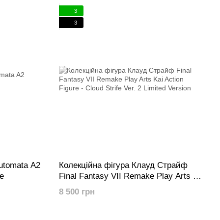
3
3
utomata A2
Колекційна фігура Клауд Страйф
e
Final Fantasy VII Remake Play Arts Kai
Action Figure - Cloud Strife Ver. 2
8 500 грн
Limited Version