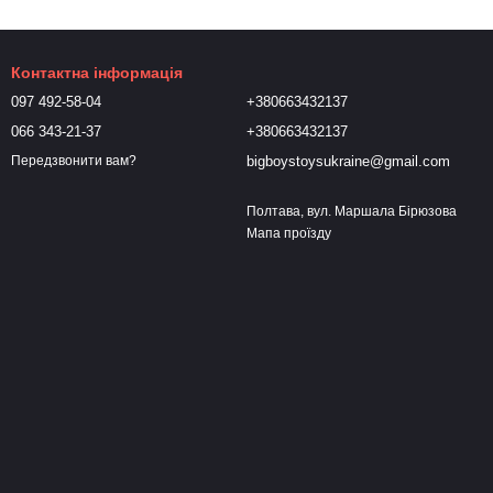
Контактна інформація
097 492-58-04
+380663432137
066 343-21-37
+380663432137
bigboystoysukraine@gmail.com
Передзвонити вам?
Полтава, вул. Маршала Бірюзова
Мапа проїзду