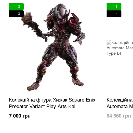
3
6
3
4
Колекційна фігура Хижак Square Enix
Колекційна
Predator Variant Play Arts Kai
Automata M
No. 2 Type 
7 000 грн
64 660 грн