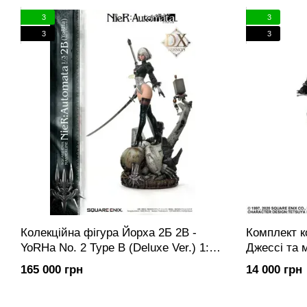
З вересня 2005
3
3
року — англій
3
3
Колекційна фігура Йорха 2Б 2B -
Комплект к
YoRHa No. 2 Type B (Deluxe Ver.) 1:3
Джессі та м
Scale Statue by Square Enix
Remake Play
165 000 грн
14 000 грн
Motorcycle 