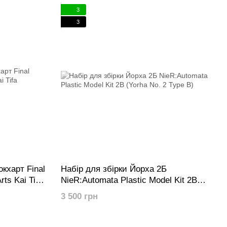
3
3
кхарт Final
Набір для збірки Йорха 2Б
ts Kai Tifa
NieR:Automata Plastic Model Kit 2B
(Yorha No. 2 Type B)
3 500 грн