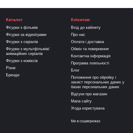
Каталог
Клієнтам
Фігурки з фільмів
Вхід до кабінету
Фігурки за відеоіграми
Про нас
Фігурки з серіалів
Оплата і доставка
Фігурки з мультфільмів/
Обмін та повернення
анімаційних серіалів
Контактна інформація
Фігурки з коміксів
Програма лояльності
Різне
Блог
Бренди
Положення про обробку і
захист персональних даних у
базах персональних даних
Відгуки про магазин
Мапа сайту
Угода користувача
Ми в соцмережах