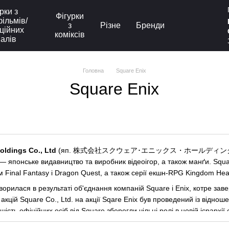
рки з
Фігурки
ільмів/
з
Різне
Бренди
ційних
коміксів
іалів
Головна
Square Enix
Square Enix
oldings Co., Ltd
(
яп.
株式会社スクウェア･エニックス・ホールディングス «Су
) —
японське
видавництво та виробник відеоігор, а також
манґи
. Squ
ям
Final Fantasy
і
Dragon Quest
, а також серії екшн-RPG
Kingdom Hea
творилася в результаті об'єднання компаній
Square
і
Enix
, котре зав
акцій Square Co., Ltd. на акції Sqare Enix був проведений із відношен
шість офіційних осіб від Square зберегли чільні ролі в новій ієрархі
идента
Square
Йоіті Вада
, котрий став президентом нової компанії.