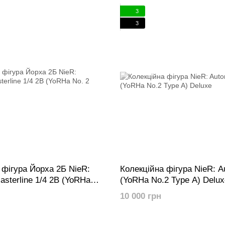
3
3
 фігура Йорха 2Б NieR:
Колекційна фігура NieR: A
asterline 1/4 2B (YoRHa
(YoRHa No.2 Type A) Delux
B)
10 000 грн