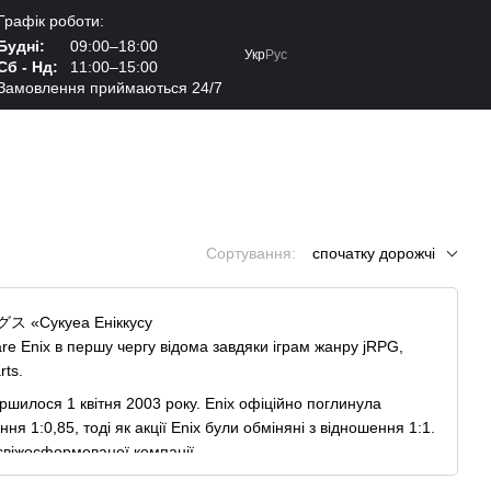
Графік роботи:
Будні:
09:00–18:00
Укр
Рус
Сб - Нд:
11:00–15:00
Замовлення приймаються 24/7
Сортування:
спочатку дорожчі
куеа Еніккусу
are Enix в першу чергу відома завдяки іграм жанру
jRPG
,
rts
.
ершилося 1 квітня
2003 року
. Enix офіційно поглинула
ня 1:0,85, тоді як акції Enix були обміняні з відношення 1:1.
ї свіжосформованої компанії,