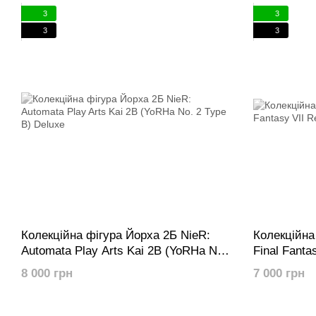
3
3
3
3
Колекційна фігура Йорха 2Б NieR:
Колекційна
Automata Play Arts Kai 2B (YoRHa No.
Final Fanta
2 Type B) Deluxe
Cloud Strife
8 000 грн
7 000 грн