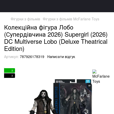
Фігурки з фільмів
Фігурки з фільмів McFarlane Toys
Колекційна фігура Лобо
(Супердівчина 2026) Supergirl (2026)
DC Multiverse Lobo (Deluxe Theatrical
Edition)
Артикул:
787926178319
Написати відгук
3
3