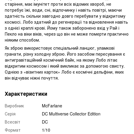
старіння, має імунітет проти всіх відомих хвороб, не
потребує їжі, води, сні, відпочинку і навіть повітрі, маючи
здатність скільки завгодно довго перебувати у відкритому
космосі. Лобо здатний до регенерації та відновлення навіть
з однієї краплі крові. Йому також заборонено вхід у Рай і
Пекло на віки віків, через що він не може померти практично
ніяким способом.
Як зброю використовує спеціальний ланцюг, уламкові
гранати, різну холодну зброю. Його засобом пересування є
антигравітаційний космічний байк, на якому Лобо літає
відкритим космосом і який викликає за допомогою свисту.
Однією з «візитних карток» Лобо є космічні дельфіни, яких
він відчуває ніжні почуття.
Характеристики
Виробник
McFarlane
Серія
DC Multiverse Collector Edition
Всесвіт
DC
Формат
1/10