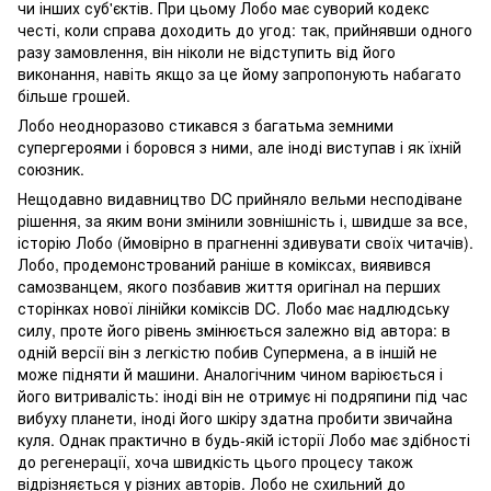
чи інших суб'єктів. При цьому Лобо має суворий кодекс
честі, коли справа доходить до угод: так, прийнявши одного
разу замовлення, він ніколи не відступить від його
виконання, навіть якщо за це йому запропонують набагато
більше грошей.
Лобо неодноразово стикався з багатьма земними
супергероями і боровся з ними, але іноді виступав і як їхній
союзник.
Нещодавно видавництво DC прийняло вельми несподіване
рішення, за яким вони змінили зовнішність і, швидше за все,
історію Лобо (ймовірно в прагненні здивувати своїх читачів).
Лобо, продемонстрований раніше в коміксах, виявився
самозванцем, якого позбавив життя оригінал на перших
сторінках нової лінійки коміксів DC. Лобо має надлюдську
силу, проте його рівень змінюється залежно від автора: в
одній версії він з легкістю побив Супермена, а в іншій не
може підняти й машини. Аналогічним чином варіюється і
його витривалість: іноді він не отримує ні подряпини під час
вибуху планети, іноді його шкіру здатна пробити звичайна
куля. Однак практично в будь-якій історії Лобо має здібності
до регенерації, хоча швидкість цього процесу також
відрізняється у різних авторів. Лобо не схильний до