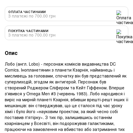
ОПЛАТА ЧАСТИНАМИ
3 платежі по 700.00 грн
ПОКУПКА ЧАСТИНАМИ
3 платежі по 700.00 грн
Опис
Лобо (англ. Lobo) - персонаж коміксів видавництва DC
Comics. Інопланетянин з планети Кзарнія, найманець і
мисливець за головами, спочатку він був представлений як
суперлиходій, згодом як антигерой. Персонаж був
створений Роджером Сліфером та Кейт Гіффеном. Вперше
з'явився у Omega Men #3 (червень 1983). Лобо народився і
виріс на мирній планеті Кзарнія, вбивши врешті-решт інших її
мешканців: він стверджував, що це сталося під час уроку
хімії і було його «науковим проектом, за який чесно собі
поставив п'ятірку». З тих пір, залишившись останнім
кзарніанцем у Всесвіті, він подорожував галактиками,
працюючи на замовлення на вбивство або затримання тих