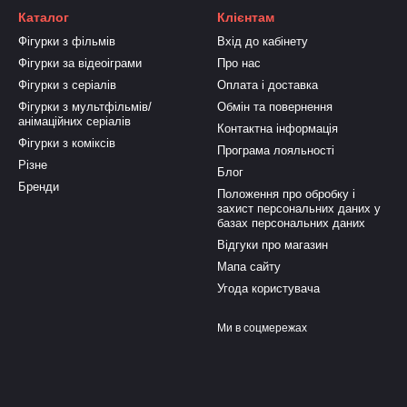
Каталог
Клієнтам
Фігурки з фільмів
Вхід до кабінету
Фігурки за відеоіграми
Про нас
Фігурки з серіалів
Оплата і доставка
Фігурки з мультфільмів/
Обмін та повернення
анімаційних серіалів
Контактна інформація
Фігурки з коміксів
Програма лояльності
Різне
Блог
Бренди
Положення про обробку і
захист персональних даних у
базах персональних даних
Відгуки про магазин
Мапа сайту
Угода користувача
Ми в соцмережах