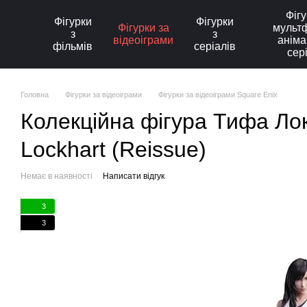
Перейти до основного контенту
Фігу
Фігурки
Фігурки
Фігурки за
мультф
з
з
відеоіграми
аніма
фільмів
серіалів
сер
Головна
Фігурки за відеоіграми
Фігурки за відеоіграми Square Enix
Колекційна фігура Тифа Локх
Lockhart (Reissue)
Немає в наявності
Написати відгук
3
3