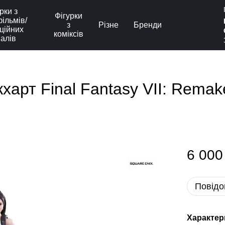
рки з
Фігурки
ільмів/
з
Різне
Бренди
ційних
коміксів
іалів
арт Final Fantasy VII: Remake 
6 000
Повідо
Характер