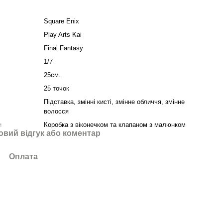
Square Enix
Play Arts Kai
Final Fantasy
1/7
25см.
25 точок
Підставка, змінні кисті, змінне обличчя, змінне
волосся
и
Коробка з віконечком та клапаном з малюнком
овий відгук або коментар
Оплата