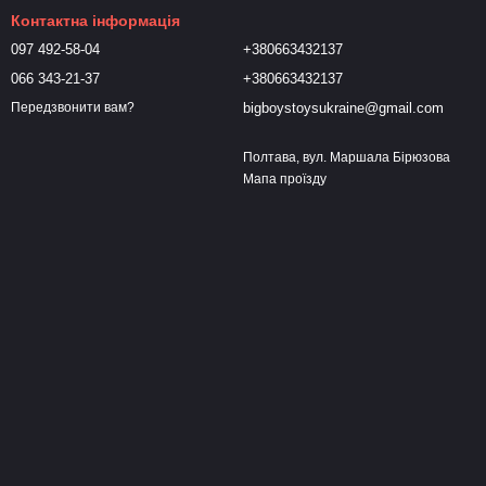
Контактна інформація
097 492-58-04
+380663432137
066 343-21-37
+380663432137
bigboystoysukraine@gmail.com
Передзвонити вам?
Полтава, вул. Маршала Бірюзова
Мапа проїзду