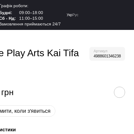
Графік роботи:
Будні:
09:00–18:00
Укр
Рус
Сб - Нд:
11:00–15:00
Замовлення приймаються 24/7
Play Arts Kai Tifa
Артикул
4988601346238
 грн
мити, коли з'явиться
истики