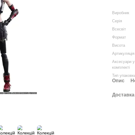
Виробник
Серія
Всесвіт
Формат
Висота
Артикуляція
Аксесуари у
комплекті
Тип упаковк
Опис
Н
Доставка