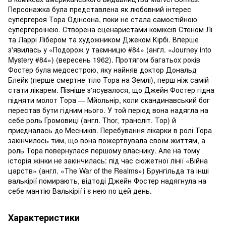
Персонажка була представлена як любовний інтерес
супергероя Тора Одінсона, поки не стала самостійною
супергероїнею. Створена сценаристами коміксів Стеном Лі
та Ларрі Лібером та художником Джеком Кірбі. Вперше
з'явилась у «Подорож у таємницю #84» (англ. «Journey into
Mystery #84») (вересень 1962). Протягом багатьох років
Фостер була медсестрою, яку найняв доктор Дональд
Блейк (перше смертне тіло Тора на Землі), перш ніж самій
стати лікарем. Пізніше з'ясувалося, що Джейн Фостер гідна
підняти молот Тора — Мйольнір, коли скандинавський бог
перестав бути гідним нього. У той період вона надягла на
себе роль Громовиці (англ. Thor, трансліт. Тор) й
приєдналась до Месників. Перебування лікарки в ролі Тора
закінчилось тим, що вона пожертвувала своїм життям, а
роль Тора повернулася першому власнику. Але на тому
історія жінки не закінчилась: під час сюжетної лінії «Війна
царств» (англ. «The War of the Realms») Брунгільда та інші
валькірії помирають, відтоді Джейн Фостер надягнула на
себе мантію Валькірії і є нею по цей день.
Характеристики