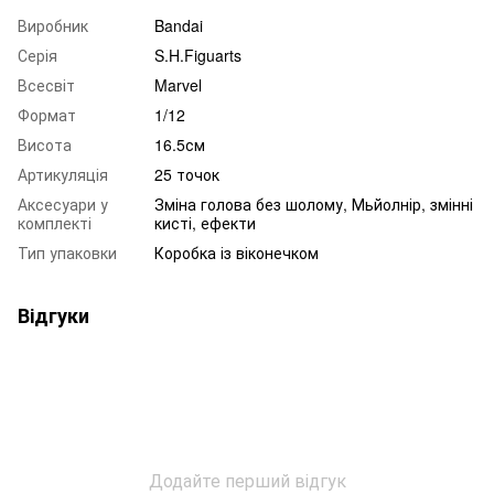
Виробник
Bandai
Серія
S.H.Figuarts
Всесвіт
Marvel
Формат
1/12
Висота
16.5см
Артикуляція
25 точок
Аксесуари у
Зміна голова без шолому, Мьйолнір, змінні
комплекті
кисті, ефекти
Тип упаковки
Коробка із віконечком
Відгуки
Додайте перший відгук