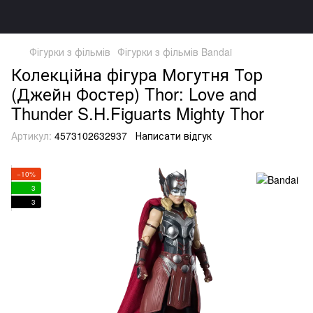
Фігурки з фільмів
Фігурки з фільмів Bandai
Колекційна фігура Могутня Тор
(Джейн Фостер) Thor: Love and
Thunder S.H.Figuarts Mighty Thor
Артикул:
4573102632937
Написати відгук
−10%
3
3