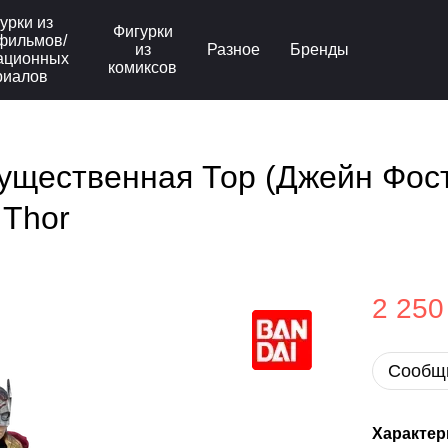
урки из
Фигурки
фильмов/
из
Разное
Бренды
ационных
комиксов
риалов
щественная Тор (Джейн Фосте
 Thor
2 250
Сообщи
Характер