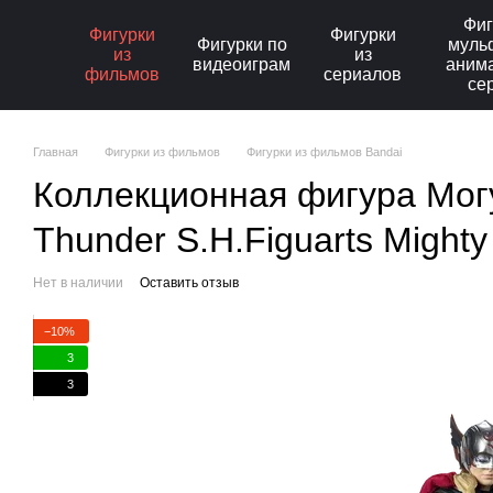
Перейти к основному контенту
Фиг
Фигурки
Фигурки
Фигурки по
муль
из
из
видеоиграм
аним
фильмов
сериалов
се
Главная
Фигурки из фильмов
Фигурки из фильмов Bandai
Коллекционная фигура Могу
Thunder S.H.Figuarts Mighty
Нет в наличии
Оставить отзыв
−10%
3
3