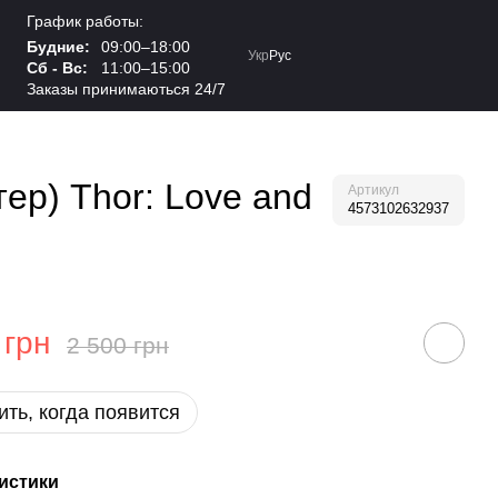
График работы:
Будние:
09:00–18:00
Укр
Рус
Сб - Вс:
11:00–15:00
Заказы принимаються 24/7
р) Thor: Love and
Артикул
4573102632937
 грн
2 500 грн
ть, когда появится
истики