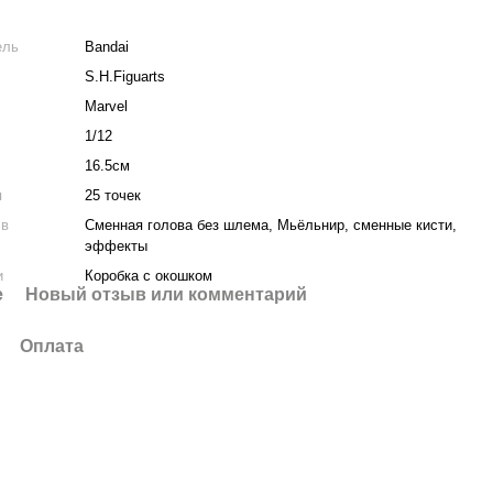
ель
Bandai
S.H.Figuarts
Marvel
1/12
16.5см
я
25 точек
 в
Сменная голова без шлема, Мьёльнир, сменные кисти,
эффекты
и
Коробка с окошком
е
Новый отзыв или комментарий
Оплата