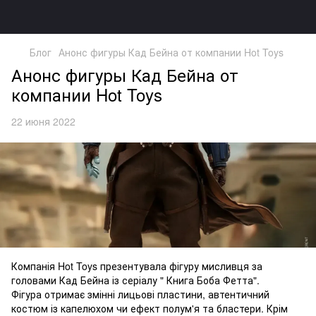
Блог
Анонс фигуры Кад Бейна от компании Hot Toys
Анонс фигуры Кад Бейна от
компании Hot Toys
22 июня 2022
Компанія Hot Toys презентувала фігуру мисливця за
головами Кад Бейна із серіалу " Книга Боба Фетта".
Фігура отримає змінні лицьові пластини, автентичний
костюм із капелюхом чи ефект полум'я та бластери. Крім