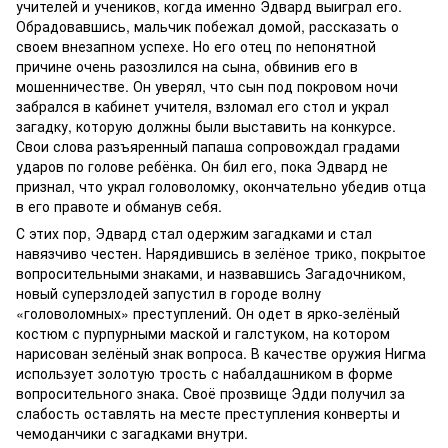
учителей и учеников, когда именно Эдвард выиграл его.
Обрадовавшись, мальчик побежал домой, рассказать о
своем внезапном успехе. Но его отец по непонятной
причине очень разозлился на сына, обвинив его в
мошенничестве. Он уверял, что сын под покровом ночи
забрался в кабинет учителя, взломал его стол и украл
загадку, которую должны были выставить на конкурсе.
Свои слова разъяренный папаша сопровождал градами
ударов по голове ребёнка. Он бил его, пока Эдвард не
признал, что украл головоломку, окончательно убедив отца
в его правоте и обманув себя.
С этих пор, Эдвард стал одержим загадками и стал
навязчиво честен. Нарядившись в зелёное трико, покрытое
вопросительными знаками, и назвавшись Загадочником,
новый суперзлодей запустил в городе волну
«головоломных» преступлений. Он одет в ярко-зелёный
костюм с пурпурными маской и галстуком, на котором
нарисован зелёный знак вопроса. В качестве оружия Нигма
использует золотую трость с набалдашником в форме
вопросительного знака. Своё прозвище Эдди получил за
слабость оставлять на месте преступления конверты и
чемоданчики с загадками внутри.