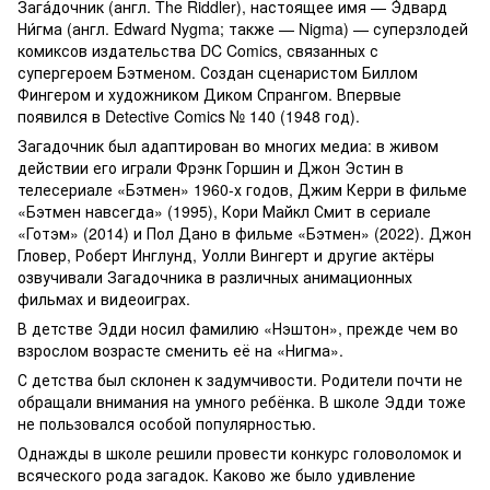
Зага́дочник (англ. The Riddler), настоящее имя — Э́двард
Ни́гма (англ. Edward Nygma; также — Nigma) — суперзлодей
комиксов издательства DC Comics, связанных с
супергероем Бэтменом. Создан сценаристом Биллом
Фингером и художником Диком Спрангом. Впервые
появился в Detective Comics № 140 (1948 год).
Загадочник был адаптирован во многих медиа: в живом
действии его играли Фрэнк Горшин и Джон Эстин в
телесериале «Бэтмен» 1960-х годов, Джим Керри в фильме
«Бэтмен навсегда» (1995), Кори Майкл Смит в сериале
«Готэм» (2014) и Пол Дано в фильме «Бэтмен» (2022). Джон
Гловер, Роберт Инглунд, Уолли Вингерт и другие актёры
озвучивали Загадочника в различных анимационных
фильмах и видеоиграх.
В детстве Эдди носил фамилию «Нэштон», прежде чем во
взрослом возрасте сменить её на «Нигма».
С детства был склонен к задумчивости. Родители почти не
обращали внимания на умного ребёнка. В школе Эдди тоже
не пользовался особой популярностью.
Однажды в школе решили провести конкурс головоломок и
всяческого рода загадок. Каково же было удивление