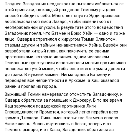
Позднее Загадочник неоднократно пытался избавиться от
этой привычки, но каждый раз давал Тёмному рыцарю
способ победить себя. Много лет спустя Эдди пришлось
воспользоваться ямой Лазаря, чтобы излечиться от
неоперабельной опухоли. В результате этого воздействия
Загадочник понял, что Бэтмен и Брюс Уэйн — одно и то же
лицо. Эдвард встретился с хирургом Томми Эллиотом,
старым другом и тайным ненавистником Уэйна. Вдвоём они
разработали хитрый план, как покончить со своими
противниками, которые являлись одним человеком.
Гениальные преступники использовали многих противников
человека-летучей мыши, чтобы свести его с ума и довести
до грани. В нужный момент Нигма сдался Бэтмену и
пересидел все неприятности в Аркхэме, а Хаш оказался
ранен и пропал из города.
Выживший Томми намеревался отомстить Загадочнику, и
Эдвард обратился за помощью к Джокеру. В то же время
Хаш заручился поддержкой противника Лиги
Справедливости Прометея, который легко перебил всех
громил Джокера. Лишь вмешательство Бэтмена спасло
Нигме жизнь. Вновь очутившись в бегах, теперь и от
Тёмного рыцаря, и от Хаша, Загадочник обратился за