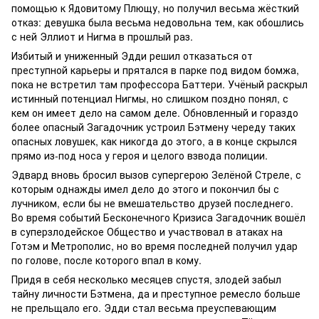
помощью к Ядовитому Плющу, но получил весьма жёсткий
отказ: девушка была весьма недовольна тем, как обошлись
с ней Эллиот и Нигма в прошлый раз.
Избитый и униженный Эдди решил отказаться от
преступной карьеры и прятался в парке под видом бомжа,
пока не встретил там профессора Баттери. Учёный раскрыл
истинный потенциал Нигмы, но слишком поздно понял, с
кем он имеет дело на самом деле. Обновленный и гораздо
более опасный Загадочник устроил Бэтмену череду таких
опасных ловушек, как никогда до этого, а в конце скрылся
прямо из-под носа у героя и целого взвода полиции.
Эдвард вновь бросил вызов супергерою Зелёной Стреле, с
которым однажды имел дело до этого и покончил бы с
лучником, если бы не вмешательство друзей последнего.
Во время событий Бесконечного Кризиса Загадочник вошёл
в суперзлодейское Общество и участвовал в атаках на
Готэм и Метрополис, но во время последней получил удар
по голове, после которого впал в кому.
Придя в себя несколько месяцев спустя, злодей забыл
тайну личности Бэтмена, да и преступное ремесло больше
не прельщало его. Эдди стал весьма преуспевающим